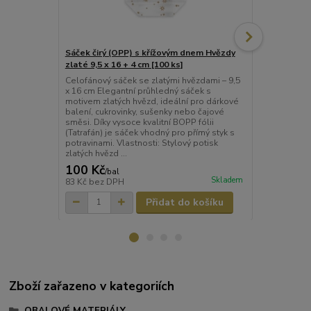
Sáček čirý (OPP) s křížovým dnem Hvězdy
Sáček čirý 
zlaté 9,5 x 16 + 4 cm [100 ks]
zlaté 18 x 30
Celofánový sáček se zlatými hvězdami – 9,5
Celofánový s
x 16 cm Elegantní průhledný sáček s
30 cm Elegan
motivem zlatých hvězd, ideální pro dárkové
zlatých hvězd
balení, cukrovinky, sušenky nebo čajové
cukrovinky, 
směsi. Díky vysoce kvalitní BOPP fólii
Kvalitní BOPP
(Tatrafán) je sáček vhodný pro přímý styk s
bezpečný kon
potravinami. Vlastnosti: Stylový potisk
odolnost. Vl
zlatých hvězd ...
zlatými h...
100 Kč
177 Kč
/
bal
/
ba
Skladem
83 Kč
bez DPH
146 Kč
bez 
Přidat do košíku
Zboží zařazeno v kategoriích
OBALOVÉ MATERIÁLY