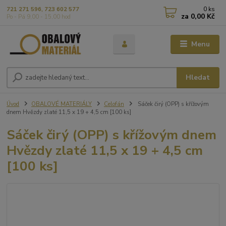
0
ks
721 271 596, 723 602 577
za
0,00 Kč
Po - Pá 9,00 - 15,00 hod
Menu
Hledat
Úvod
OBALOVÉ MATERIÁLY
Celofán
Sáček čirý (OPP) s křížovým
dnem Hvězdy zlaté 11,5 x 19 + 4,5 cm [100 ks]
Sáček čirý (OPP) s křížovým dnem
Hvězdy zlaté 11,5 x 19 + 4,5 cm
[100 ks]