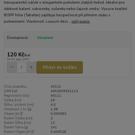
transparentní sáček s elegantním potiskem zlatých hvězd. Ideální pro
dárkové balení, cukrovinky, sušenky nebo čajové směsi. Vysoce kvalitní
BOPP fólie (Tatrafán) zajišťuje bezpečnost při přímém styku s
potravinami. Vlastnosti: Luxusní desi...
celý popis
Dostupnost
Skladem
120 Kč
/
bal
99 Kč
bez DPH
Přidat do košíku
Číslo produktu:
93111
EAN kód:
4052509931114
Registrační číslo:
93111
Výška [cm]:
19
Šířka / průměr [cm]:
4,5
Hmotnost 1 ks [g]:
1,38
Objem [m3]:
0,000983
Balení Výška [cm]:
2
Balení Šířka [cm]:
12
Balení Váha [g]:
141
Balení Objem [m3]:
0,000528