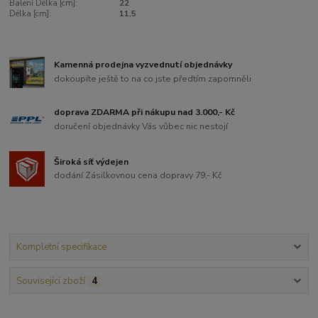
Balení Délka [cm]:
22
Délka [cm]:
11,5
Kamenná prodejna vyzvednutí objednávky
dokoupíte ještě to na co jste předtím zapomněli
doprava ZDARMA při nákupu nad 3.000,- Kč
doručení objednávky Vás vůbec nic nestojí
Široká síť výdejen
dodání Zásilkovnou cena dopravy 79,- Kč
Kompletní specifikace
Související zboží
4