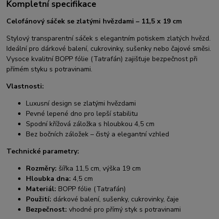
Kompletní specifikace
Celofánový sáček se zlatými hvězdami – 11,5 x 19 cm
Stylový transparentní sáček s elegantním potiskem zlatých hvězd.
Ideální pro dárkové balení, cukrovinky, sušenky nebo čajové směsi.
Vysoce kvalitní BOPP fólie (Tatrafán) zajišťuje bezpečnost při
přímém styku s potravinami.
Vlastnosti:
Luxusní design se zlatými hvězdami
Pevné lepené dno pro lepší stabilitu
Spodní křížová záložka s hloubkou 4,5 cm
Bez bočních záložek – čistý a elegantní vzhled
Technické parametry:
Rozměry:
šířka 11,5 cm, výška 19 cm
Hloubka dna:
4,5 cm
Materiál:
BOPP fólie (Tatrafán)
Použití:
dárkové balení, sušenky, cukrovinky, čaje
Bezpečnost:
vhodné pro přímý styk s potravinami