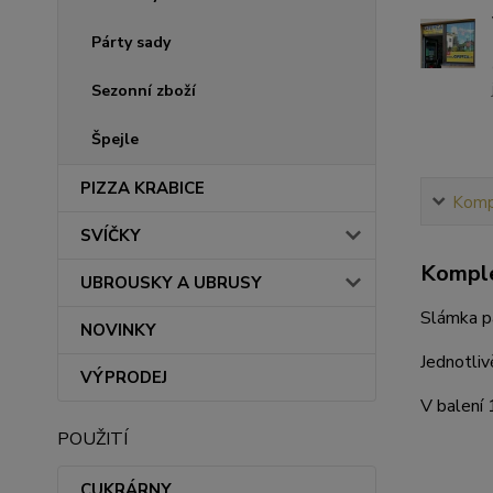
Párty sady
Sezonní zboží
Špejle
PIZZA KRABICE
Kompl
SVÍČKY
Komple
UBROUSKY A UBRUSY
Slámka pa
NOVINKY
Jednotliv
VÝPRODEJ
V balení
POUŽITÍ
CUKRÁRNY