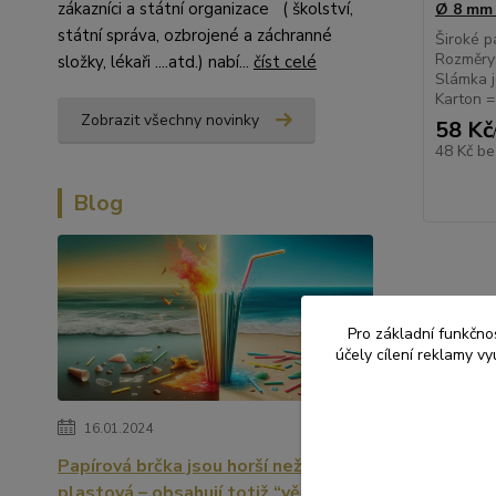
zákazníci a státní organizace ( školství,
Ø 8 mm 
státní správa, ozbrojené a záchranné
Široké p
Rozměry
složky, lékaři ....atd.) nabí...
číst celé
Slámka j
Karton =
Zobrazit všechny novinky
58 Kč
48 Kč
be
Blog
Pro základní funkčnos
účely cílení reklamy v
Zboží 
PÁRT
16.01.2024
RYCH
Papírová brčka jsou horší než
plastová – obsahují totiž “věčné