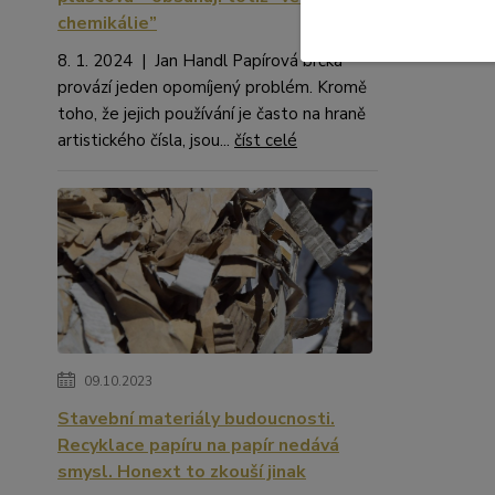
chemikálie”
8. 1. 2024 | Jan Handl Papírová brčka
provází jeden opomíjený problém. Kromě
toho, že jejich používání je často na hraně
artistického čísla, jsou...
číst celé
09.10.2023
Stavební materiály budoucnosti.
Recyklace papíru na papír nedává
smysl. Honext to zkouší jinak