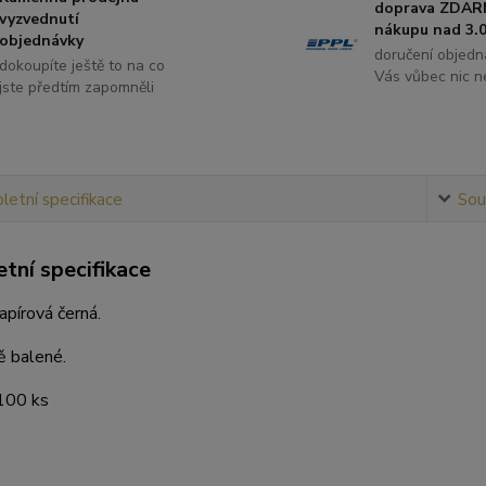
doprava ZDAR
vyzvednutí
nákupu nad 3.0
objednávky
doručení objedn
dokoupíte ještě to na co
Vás vůbec nic ne
jste předtím zapomněli
etní specifikace
Souv
tní specifikace
pírová černá.
ě balené.
 100 ks