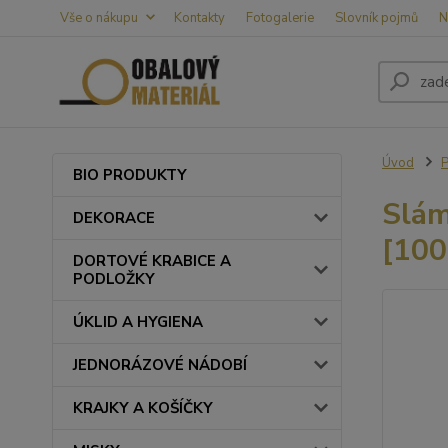
Vše o nákupu
Kontakty
Fotogalerie
Slovník pojmů
N
Úvod
BIO PRODUKTY
Slám
DEKORACE
[100
DORTOVÉ KRABICE A
PODLOŽKY
ÚKLID A HYGIENA
JEDNORÁZOVÉ NÁDOBÍ
KRAJKY A KOŠÍČKY