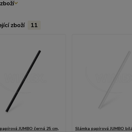
zboží
jící zboží
11
papírová JUMBO černá 25 cm,
Slámka papírová JUMBO bílá