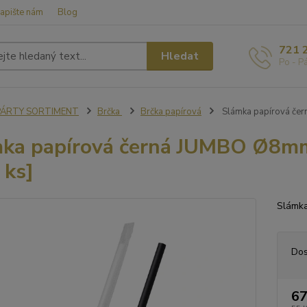
apište nám
Blog
721 
Hledat
Po - P
PÁRTY SORTIMENT
Brčka
Brčka papírová
Slámka papírová čer
ka papírová černá JUMBO Ø8mm 
 ks]
Slámka
Dos
67