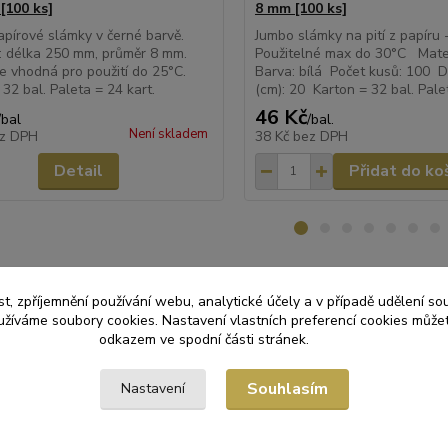
[100 ks]
8 mm [100 ks]
apírové slámky v černé barvě.
Jumbo slámky na pití z papíru 
: délka 250 mm, průměr 8 mm.
Použitelné max do 30°C Mater
e vhodná pro použití do 25°C.
Barva: bílá Počet kusů: 100 
 32 bal. Paleta = 24 kart.
(cm): 20 Karton = 32 bal. Pale
46 Kč
/
bal
/
bal.
Není skladem
z DPH
38 Kč
bez DPH
Detail
Přidat do ko
t, zpříjemnění používání webu, analytické účely a v případě udělení so
yužíváme soubory cookies. Nastavení vlastních preferencí cookies můžet
odkazem ve spodní části stránek.
zařazeno v kategoriích
Y SORTIMENT
CUKRÁRNY
RES
Souhlasím
Nastavení
LÁ OBČERSTVENÍ
Brčka
Brčk