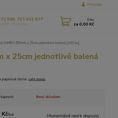
Přihlášení
271 596, 723 602 577
0
ks
za
0,00 Kč
á 9,00 - 15,00 hod
ná JUMBO Ø8mm x 25cm jednotlivě balená [100 ks]
x 25cm jednotlivě balená
 papírová černá.
celý popis
tupnost
Není skladem
 Kč
/
bal.
Momentálně není k dispozici