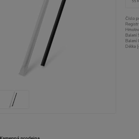
55 
Číslo p
Registr
Hmotnos
Balení 
Balení 
Délka [
Kamenná prodejna