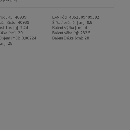
Kč
bez DPH
roduktu:
40939
EAN kód:
4052509409392
ační číslo:
40939
Šířka / průměr [cm]:
0,8
t 1 ks [g]:
2,24
Balení Výška [cm]:
4
Šířka [cm]:
20
Balení Váha [g]:
232,5
Objem [m3]:
0,00224
Balení Délka [cm]:
28
cm]:
25