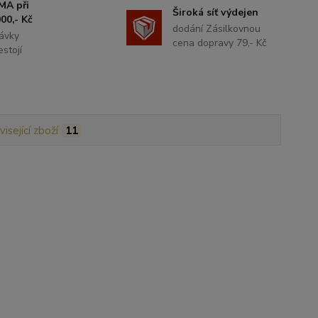
MA při
Široká síť výdejen
00,- Kč
dodání Zásilkovnou
ávky
cena dopravy 79,- Kč
stojí
isející zboží
11