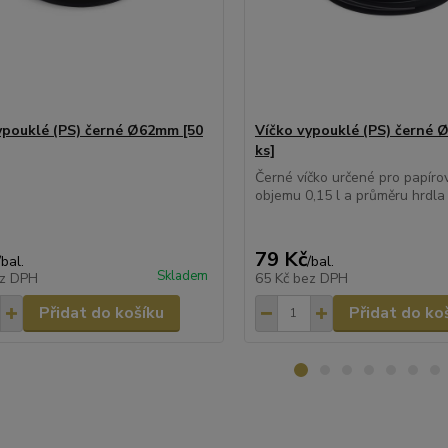
ypouklé (PS) černé Ø62mm [50
Víčko vypouklé (PS) černé 
ks]
Černé víčko určené pro papíro
objemu 0,15 l a průměru hrdla
79 Kč
/
bal.
/
bal.
Skladem
z DPH
65 Kč
bez DPH
Přidat do košíku
Přidat do ko