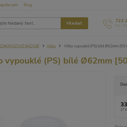
apište nám
Blog
721 
Hledat
Po - P
JEDNORÁZOVÉ NÁDOBÍ
Víčka
Víčko vypouklé (PS) bílé Ø62mm [50 
o vypouklé (PS) bílé Ø62mm [50
Dos
33
27 