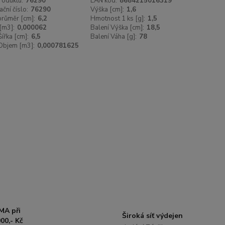
roduktu:
76290
EAN kód:
8684215016319
ační číslo:
76290
Výška [cm]:
1,6
 průměr [cm]:
6,2
Hmotnost 1 ks [g]:
1,5
[m3]:
0,000062
Balení Výška [cm]:
18,5
Šířka [cm]:
6,5
Balení Váha [g]:
78
Objem [m3]:
0,000781625
MA při
Široká síť výdejen
00,- Kč