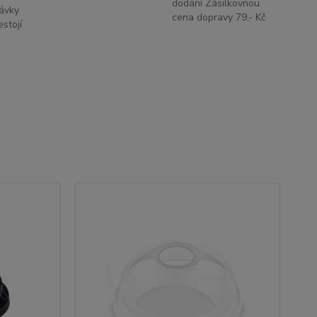
dodání Zásilkovnou
ávky
cena dopravy 79,- Kč
stojí