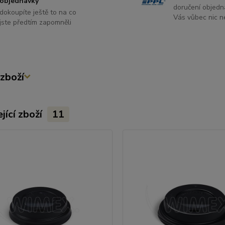
objednávky
doručení objedn
dokoupíte ještě to na co
Vás vůbec nic ne
jste předtím zapomněli
zboží
jící zboží
11