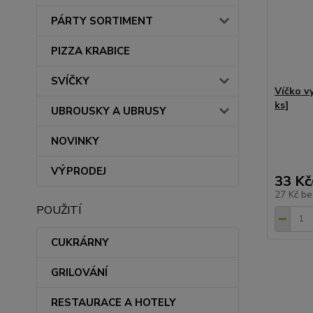
PÁRTY SORTIMENT
PIZZA KRABICE
SVÍČKY
Víčko v
ks]
UBROUSKY A UBRUSY
NOVINKY
VÝPRODEJ
33 Kč
27 Kč
be
POUŽITÍ
CUKRÁRNY
GRILOVÁNÍ
RESTAURACE A HOTELY