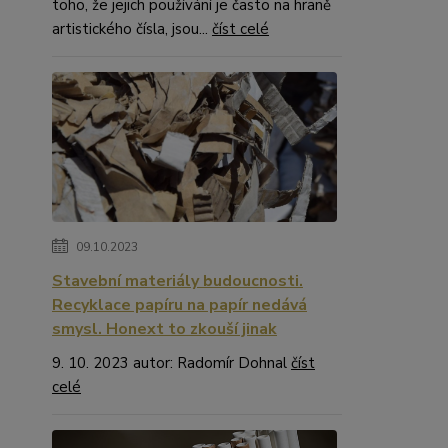
toho, že jejich používání je často na hraně
artistického čísla, jsou...
číst celé
09.10.2023
Stavební materiály budoucnosti.
Recyklace papíru na papír nedává
smysl. Honext to zkouší jinak
9. 10. 2023 autor: Radomír Dohnal
číst
celé