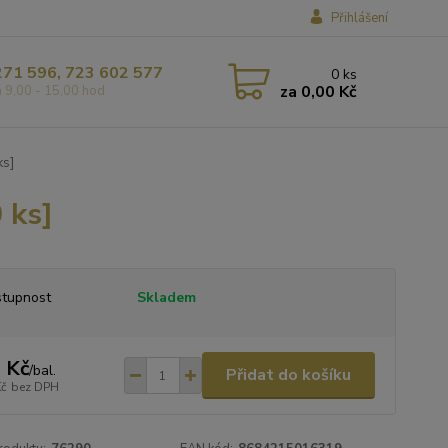
Přihlášení
271 596, 723 602 577
0
ks
za
0,00 Kč
á 9,00 - 15,00 hod
ks]
 ks]
tupnost
Skladem
 Kč
/
bal.
Přidat do košíku
Kč
bez DPH