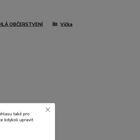
HLÁ OBČERSTVENÍ
Víčka
uhlasu také pro
e kdykoli upravit