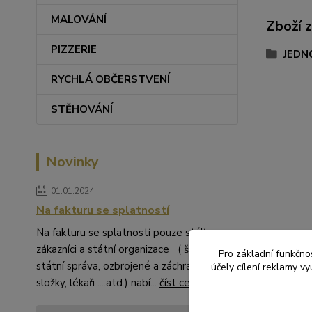
MALOVÁNÍ
Zboží 
PIZZERIE
JEDN
RYCHLÁ OBČERSTVENÍ
STĚHOVÁNÍ
Novinky
01.01.2024
Na fakturu se splatností
Na fakturu se splatností pouze stálí
zákazníci a státní organizace ( školství,
Pro základní funkčnos
státní správa, ozbrojené a záchranné
účely cílení reklamy v
složky, lékaři ....atd.) nabí...
číst celé