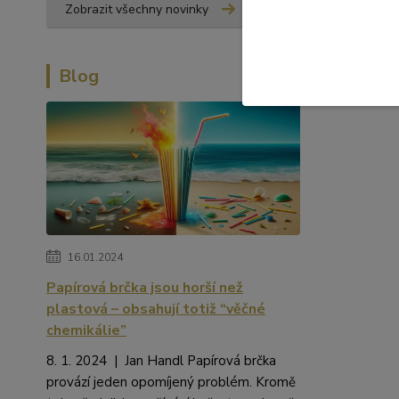
Zobrazit všechny novinky
Blog
16.01.2024
Papírová brčka jsou horší než
plastová – obsahují totiž “věčné
chemikálie”
8. 1. 2024 | Jan Handl Papírová brčka
provází jeden opomíjený problém. Kromě