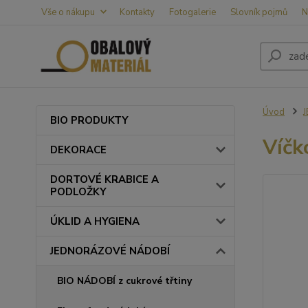
Vše o nákupu
Kontakty
Fotogalerie
Slovník pojmů
N
Úvod
BIO PRODUKTY
Víčk
DEKORACE
DORTOVÉ KRABICE A
PODLOŽKY
ÚKLID A HYGIENA
JEDNORÁZOVÉ NÁDOBÍ
BIO NÁDOBÍ z cukrové třtiny