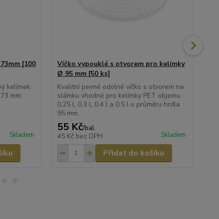
Ø73mm [100
Víčko vypouklé s otvorem pro kelímky
Ví
Ø 95 mm [50 ks]
Ø 
vý kelímek
Kvalitní pevné odolné víčko s otvorem na
Víč
 73 mm.
slámku vhodné pro kelímky PET objemu
slá
0,25 l, 0,3 l, 0,4 l a 0,5 l o průměru hrdla
95 mm.
55 Kč
73
/
bal.
Skladem
Skladem
45 Kč
bez DPH
60
šíku
Přidat do košíku