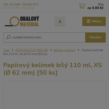
0
ks
721 271 596, 723 602 577
za
0,00 Kč
Po - Pá 9,00 - 15,00 hod
Menu
Hledat
Úvod
JEDNORÁZOVÉ NÁDOBÍ
Kelímky papírové
Papírový kelímek
bílý 110 ml, XS (Ø 62 mm) [50 ks]
Papírový kelímek bílý 110 ml, XS
(Ø 62 mm) [50 ks]