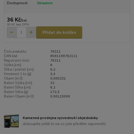
Dostupnost
Skladem
36 Kč
/
bal.
30 Kč
bez DPH
Přidat do košíku
Číslo produktu:
76211
EAN kód:
8591199762111
Registrační číslo:
76211
Výška [cm]:
6
Šířka / průměr [cm]:
6,2
Hmotnost 1 ks [g]:
3,4
Objem [m3]:
0,000231
Balení Výška [cm]:
32
Balení Šířka [cm]:
6,2
Balení Váha [g]:
172,3
Balení Objem [m3]:
0,00123008
Kamenná prodejna vyzvednutí objednávky
dokoupíte ještě to na co jste předtím zapomněli