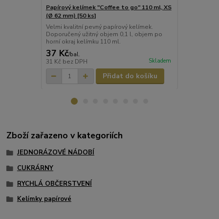
Papírový kelímek "Coffee to go" 110 ml, XS
Papírový kel
(Ø 62 mm) [50 ks]
(Ø 73 mm) [5
Velmi kvalitní pevný papírový kelímek.
Velmi kvalit
Doporučený užitný objem 0,1 l, objem po
Kelímek má o
horní okraj kelímku 110 ml.
ml. Použitel
37 Kč
49 Kč
/
bal.
/
bal.
Skladem
31 Kč
bez DPH
41 Kč
bez D
Přidat do košíku
Zboží zařazeno v kategoriích
JEDNORÁZOVÉ NÁDOBÍ
CUKRÁRNY
RYCHLÁ OBČERSTVENÍ
Kelímky papírové