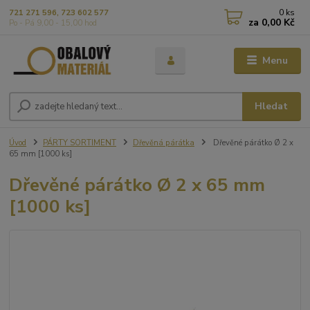
0
ks
721 271 596, 723 602 577
za
0,00 Kč
Po - Pá 9,00 - 15,00 hod
Menu
Hledat
Úvod
PÁRTY SORTIMENT
Dřevěná párátka
Dřevěné párátko Ø 2 x
65 mm [1000 ks]
Dřevěné párátko Ø 2 x 65 mm
[1000 ks]