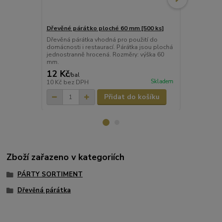
Dřevěné párátko ploché 60 mm [500 ks]
Dřevěné pár
Dřevěná párátka vhodná pro použití do
Dřevěná párá
domácnosti i restaurací. Párátka jsou plochá
domácnosti.
jednostranně hrocená. Rozměry: výška 60
mm.
12 Kč
5 Kč
/
bal
/
bal.
Skladem
10 Kč
bez DPH
4 Kč
bez DP
Přidat do košíku
Zboží zařazeno v kategoriích
PÁRTY SORTIMENT
Dřevěná párátka