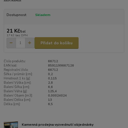
Dostupnost
Skladem
21 Kč
/
bal
17 Kč
bez DPH
Přidat do košíku
Číslo produktu:
66712
EAN kód:
8591199667126
Registrační číslo:
66712
Šířka / průměr [cm]:
0,2
Hmotnost 1 ks [g]:
0,115
Balení Výška [cm]:
2,8
Balení Šířka [cm]:
6,6
Balení Váha [g]:
125,4
Balení Objem [m3]:
0,00024024
Balení Délka [cm]:
13
Délka [cm]:
6,5
Kamenná prodejna vyzvednutí objednávky