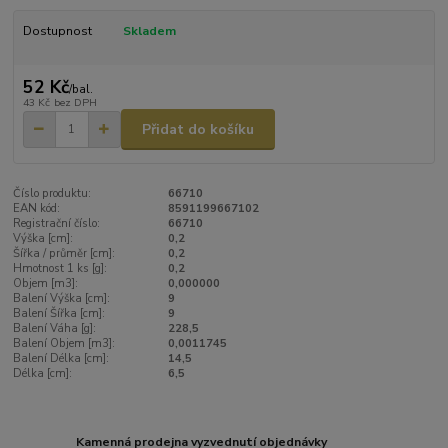
Dostupnost
Skladem
52 Kč
/
bal.
43 Kč
bez DPH
Přidat do košíku
Číslo produktu:
66710
EAN kód:
8591199667102
Registrační číslo:
66710
Výška [cm]:
0,2
Šířka / průměr [cm]:
0,2
Hmotnost 1 ks [g]:
0,2
Objem [m3]:
0,000000
Balení Výška [cm]:
9
Balení Šířka [cm]:
9
Balení Váha [g]:
228,5
Balení Objem [m3]:
0,0011745
Balení Délka [cm]:
14,5
Délka [cm]:
6,5
Kamenná prodejna vyzvednutí objednávky