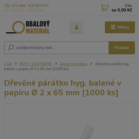
0
ks
721 271 596, 723 602 577
za
0,00 Kč
Po - Pá 9,00 - 15,00 hod
Menu
Hledat
Úvod
PÁRTY SORTIMENT
Dřevěná párátka
Dřevěné párátko hyg.
balené v papíru Ø 2 x 65 mm [1000 ks]
Dřevěné párátko hyg. balené v
papíru Ø 2 x 65 mm [1000 ks]