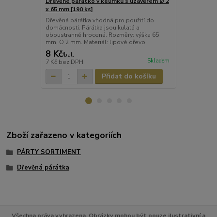
Dřevěné párátko v kelímku s uzávěrem Ø 2
Dřevěné pár
x 65 mm [190 ks]
x 65 mm [100
Dřevěná párátka vhodná pro použití do
Cenově výho
domácnosti. Párátka jsou kulatá a
jednotlivě h
oboustranně hrocená. Rozměry: výška 65
(imitace celo
mm, O 2 mm. Materiál: lipové dřevo.
8 Kč
51 Kč
/
bal.
/
bal.
Skladem
7 Kč
bez DPH
42 Kč
bez D
Přidat do košíku
Zboží zařazeno v kategoriích
PÁRTY SORTIMENT
Dřevěná párátka
Všechna práva vyhrazena. Obrázky mohou být pouze ilustrativní a