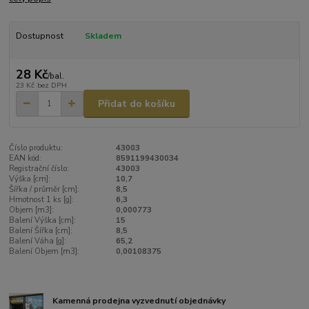
Dostupnost
Skladem
28 Kč
/
bal.
23 Kč
bez DPH
Přidat do košíku
Číslo produktu:
43003
EAN kód:
8591199430034
Registrační číslo:
43003
Výška [cm]:
10,7
Šířka / průměr [cm]:
8,5
Hmotnost 1 ks [g]:
6,3
Objem [m3]:
0,000773
Balení Výška [cm]:
15
Balení Šířka [cm]:
8,5
Balení Váha [g]:
65,2
Balení Objem [m3]:
0,00108375
Kamenná prodejna vyzvednutí objednávky