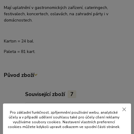
Mají uplatnění v gastronomických zařízení, cateringech,
festivalech, koncertech, oslavách, na zahradní párty i v
domácnostech.
Karton = 24 bal.
Paleta = 81 kart.
Původ zboží
Související zboží
7
Novinka
Pro základní funkčnost, zpříjemnění používání webu, analytické
účely a v případě udělení souhlasu také pro účely cílení reklamy
využíváme soubory cookies. Nastavení vlastních preferencí
cookies můžete kdykoli upravit odkazem ve spodní části stránek.