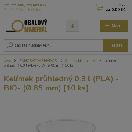
0
ks
721 271 596, 723 602 577
za
0,00 Kč
Po - Pá 9,00 - 15,00 hod
Menu
Hledat
Úvod
JEDNORÁZOVÉ NÁDOBÍ
Kelímky bioplastové
Kelímek
průhledný 0,3 l (PLA) -BIO- (Ø 85 mm) [10 ks]
Kelímek průhledný 0,3 l (PLA) -
BIO- (Ø 85 mm) [10 ks]