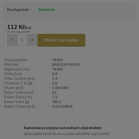
Dostupnost
Skladem
112 Kč
/
bal.
93 Kč
bez DPH
Přidat do košíku
Číslo produktu:
76300
EAN kód:
8591199763002
Registrační číslo:
76300
Výška [cm]:
6,9
Šířka / průměr [cm]:
7,3
Hmotnost 1 ks [g]:
2,5
Objem [m3]:
0,000368
Balení Výška [cm]:
42
Balení Šířka [cm]:
7,3
Balení Váha [g]:
255,1
Balení Objem [m3]:
0,00223818
Kamenná prodejna vyzvednutí objednávky
dokoupíte ještě to na co jste předtím zapomněli