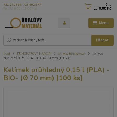
0
ks
721 271 596, 723 602 577
za
0,00 Kč
Po - Pá 9,00 - 15,00 hod
Menu
Hledat
Úvod
JEDNORÁZOVÉ NÁDOBÍ
Kelímky bioplastové
Kelímek
průhledný 0,15 l (PLA) -BIO- (Ø 70 mm) [100 ks]
Kelímek průhledný 0,15 l (PLA) -
BIO- (Ø 70 mm) [100 ks]