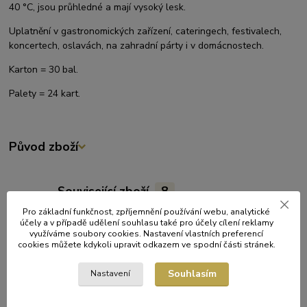
40 °C, jsou průhledné a mají vysoký lesk.
Uplatnění v gastronomických zařízení, cateringech, festivalech,
koncertech, oslavách, na zahradní párty i v domácnostech.
Karton = 30 bal.
Palety = 24 kart.
Původ zboží
Související zboží
8
Pro základní funkčnost, zpříjemnění používání webu, analytické
účely a v případě udělení souhlasu také pro účely cílení reklamy
využíváme soubory cookies. Nastavení vlastních preferencí
cookies můžete kdykoli upravit odkazem ve spodní části stránek.
Souhlasím
Nastavení