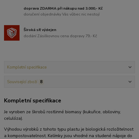
doprava ZDARMA při nákupu nad 3.000,- Kč
doručení objednávky Vás vůbec nic nestojí
Široká síť výdejen
dodání Zásilkovnou cena dopravy 79,- Kč
Kompletní specifikace
Související zboží
8
Kompletní specifikace
Je vyroben ze škrobů rostlinné biomasy (kukuřice, obiloviny,
celulóza).
Výhodou výrobků z tohoto typu plastu je biologická rozložitelnost
a kompostovatelnost. Kelímky jsou vhodné na studené nápoje do