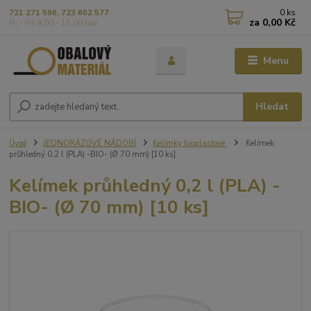
0
ks
721 271 596, 723 602 577
za
0,00 Kč
Po - Pá 9,00 - 15,00 hod
Menu
Hledat
Úvod
JEDNORÁZOVÉ NÁDOBÍ
Kelímky bioplastové
Kelímek
průhledný 0,2 l (PLA) -BIO- (Ø 70 mm) [10 ks]
Kelímek průhledný 0,2 l (PLA) -
BIO- (Ø 70 mm) [10 ks]