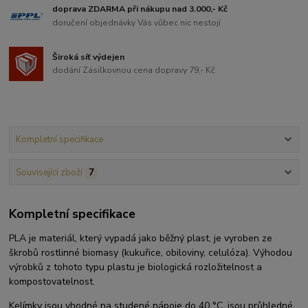
doprava ZDARMA při nákupu nad 3.000,- Kč
doručení objednávky Vás vůbec nic nestojí
Široká síť výdejen
dodání Zásilkovnou cena dopravy 79,- Kč
Kompletní specifikace
Související zboží
7
Kompletní specifikace
PLA je materiál, který vypadá jako běžný plast, je vyroben ze
škrobů rostlinné biomasy (kukuřice, obiloviny, celulóza). Výhodou
výrobků z tohoto typu plastu je biologická rozložitelnost a
kompostovatelnost.
Kelímky jsou vhodné na studené nápoje do 40 °C, jsou průhledné