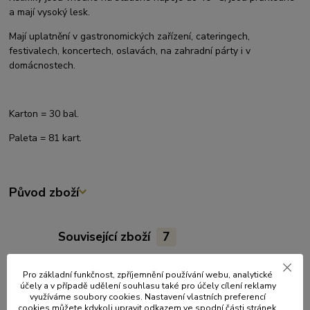
a mají vysoký lesk.
Mají uplatnění v gastronomických zařízení, cateringech,
festivalech, koncertech, oslavách, na zahradní párty i v
domácnostech.
Karton = 30 bal.
Paleta = 81 kart.
Původ zboží
Související zboží
7
Novinka
Pro základní funkčnost, zpříjemnění používání webu, analytické
účely a v případě udělení souhlasu také pro účely cílení reklamy
využíváme soubory cookies. Nastavení vlastních preferencí
cookies můžete kdykoli upravit odkazem ve spodní části stránek.