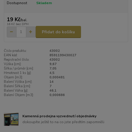
Dostupnost
Skladem
19 Kč
/
bal.
16 Kč
bez DPH
Přidat do košíku
Číslo produktu:
43002
EAN kód:
8591199430027
Registrační číslo:
43002
Výška [cm]:
9,67
Šířka / průměr [cm]:
7,05
Hmotnost 1 ks [g]:
4,5
Objem [m3]:
0,000481
Balení Výška [cm]:
14
Balení Šířka [cm]:
7
Balení Váha [g]:
46,1
Balení Objem [m3]:
0,000686
Kamenná prodejna vyzvednutí objednávky
dokoupíte ještě to na co jste předtím zapomněli