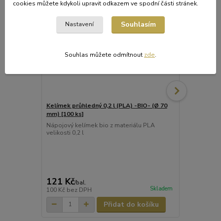
cookies můžete kdykoli upravit odkazem ve spodní části stránek.
Souhlasím
Nastavení
Souhlas můžete odmítnout
zde
.
Kelímek průhledný 0,2 l (PLA) -BIO- (Ø 70
Kelímek průh
mm) [100 ks]
mm) [10 ks]
Nápojový kelímek bio z materiálu PLA
Nápojový kel
velikosti 0,2 l
velikosti 0,2 
121 Kč
19 Kč
/
bal.
/
bal.
Skladem
100 Kč
bez DPH
16 Kč
bez D
Přidat do košíku