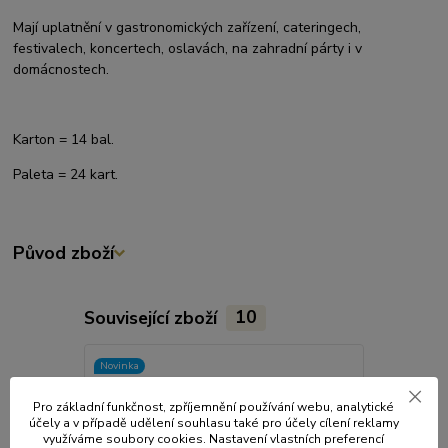
Mají uplatnění v gastronomických zařízení, cateringech,
festivalech, koncertech, oslavách, na zahradní párty i v
domácnostech.
Karton = 14 bal.
Paleta = 24 kart.
Původ zboží
Související zboží
10
Novinka
Pro základní funkčnost, zpříjemnění používání webu, analytické
účely a v případě udělení souhlasu také pro účely cílení reklamy
využíváme soubory cookies. Nastavení vlastních preferencí