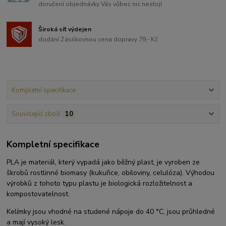
doručení objednávky Vás vůbec nic nestojí
Široká síť výdejen
dodání Zásilkovnou cena dopravy 79,- Kč
Kompletní specifikace
Související zboží
10
Kompletní specifikace
PLA je materiál, který vypadá jako běžný plast, je vyroben ze
škrobů rostlinné biomasy (kukuřice, obiloviny, celulóza). Výhodou
výrobků z tohoto typu plastu je biologická rozložitelnost a
kompostovatelnost.
Kelímky jsou vhodné na studené nápoje do 40 °C, jsou průhledné
a mají vysoký lesk.