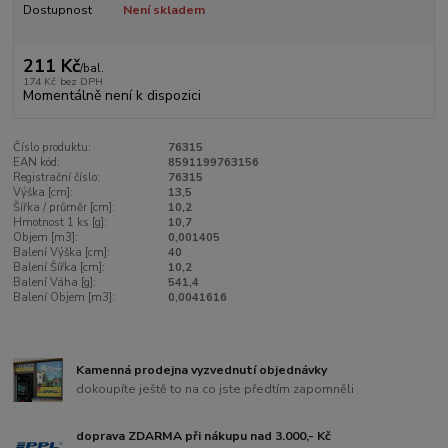
Dostupnost
Není skladem
211 Kč
/
bal.
174 Kč
bez DPH
Momentálně není k dispozici
Číslo produktu:
76315
EAN kód:
8591199763156
Registrační číslo:
76315
Výška [cm]:
13,5
Šířka / průměr [cm]:
10,2
Hmotnost 1 ks [g]:
10,7
Objem [m3]:
0,001405
Balení Výška [cm]:
40
Balení Šířka [cm]:
10,2
Balení Váha [g]:
541,4
Balení Objem [m3]:
0,0041616
Kamenná prodejna vyzvednutí objednávky
dokoupíte ještě to na co jste předtím zapomněli
doprava ZDARMA při nákupu nad 3.000,- Kč