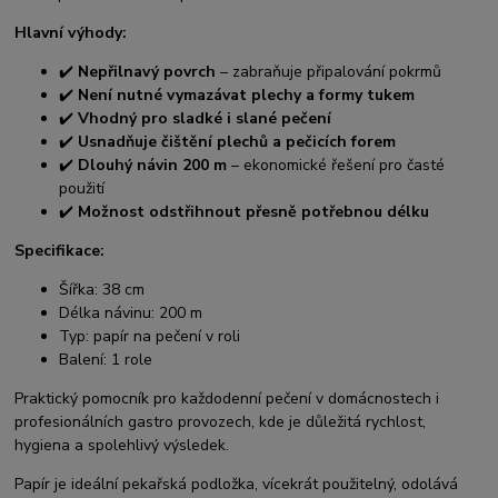
Hlavní výhody:
✔️
Nepřilnavý povrch
– zabraňuje připalování pokrmů
✔️
Není nutné vymazávat plechy a formy tukem
✔️
Vhodný pro sladké i slané pečení
✔️
Usnadňuje čištění plechů a pečicích forem
✔️
Dlouhý návin 200 m
– ekonomické řešení pro časté
použití
✔️
Možnost odstřihnout přesně potřebnou délku
Specifikace:
Šířka: 38 cm
Délka návinu: 200 m
Typ: papír na pečení v roli
Balení: 1 role
Praktický pomocník pro každodenní pečení v domácnostech i
profesionálních gastro provozech, kde je důležitá rychlost,
hygiena a spolehlivý výsledek.
Papír je ideální pekařská podložka, vícekrát použitelný, odolává