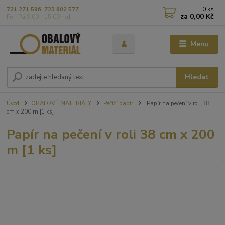
0
ks
721 271 596, 723 602 577
za
0,00 Kč
Po - Pá 9,00 - 15,00 hod
Menu
Hledat
Úvod
OBALOVÉ MATERIÁLY
Pečící papír
Papír na pečení v roli 38
cm x 200 m [1 ks]
Papír na pečení v roli 38 cm x 200
m [1 ks]