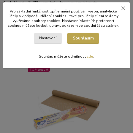
teplotám do 220°C, vhodný i do mikrovlnné trouby.
Pro základní funkčnost, zpříjemnění používání webu, analytické
účely a v případě udělení souhlasu také pro účely cílení reklamy
využíváme soubory cookies. Nastavení vlastních preferencí
cookies můžete kdykoli upravit odkazem ve spodní části stránek.
Původ zboží
Souhlasím
Nastavení
Související zboží
2
Souhlas můžete odmítnout
zde
.
TOP produkt