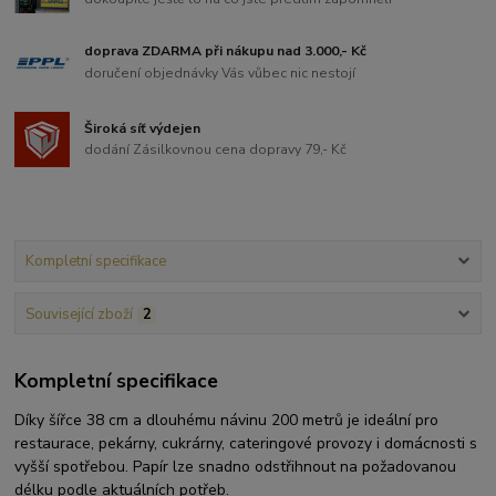
doprava ZDARMA při nákupu nad 3.000,- Kč
doručení objednávky Vás vůbec nic nestojí
Široká síť výdejen
dodání Zásilkovnou cena dopravy 79,- Kč
Kompletní specifikace
Související zboží
2
Kompletní specifikace
Díky šířce 38 cm a dlouhému návinu 200 metrů je ideální pro
restaurace, pekárny, cukrárny, cateringové provozy i domácnosti s
vyšší spotřebou. Papír lze snadno odstřihnout na požadovanou
délku podle aktuálních potřeb.