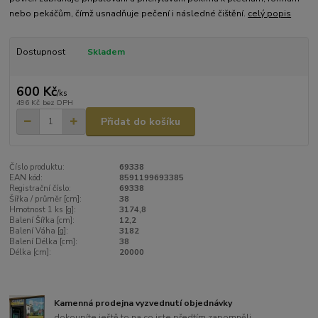
nebo pekáčům, čímž usnadňuje pečení i následné čištění.
celý popis
Dostupnost
Skladem
600 Kč
/
ks
496 Kč
bez DPH
Přidat do košíku
Číslo produktu:
69338
EAN kód:
8591199693385
Registrační číslo:
69338
Šířka / průměr [cm]:
38
Hmotnost 1 ks [g]:
3174,8
Balení Šířka [cm]:
12,2
Balení Váha [g]:
3182
Balení Délka [cm]:
38
Délka [cm]:
20000
Kamenná prodejna vyzvednutí objednávky
dokoupíte ještě to na co jste předtím zapomněli