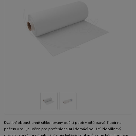
Kvalitní oboustranně silikonovaný pečicí papír v bílé barvě. Papír na
pečení v roli je určen pro profesionální i domácí použití. Nepřilnavý
povrch zabraňuje připalování a přichytávání pokrmů k plechům, formám