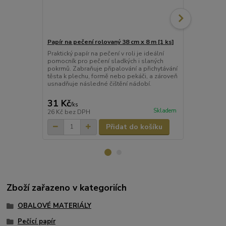
Papír na pečení rolovaný 38 cm x 8 m [1 ks]
Papír na peč
Praktický papír na pečení v roli je ideální
Praktický pa
pomocník pro pečení sladkých i slaných
připravených
pokrmů. Zabraňuje připalování a přichytávání
sladkých i s
těsta k plechu, formě nebo pekáči, a zároveň
formátu není 
usnadňuje následné čištění nádobí.
odměřovat, c
přípravu při 
31 Kč
32 Kč
/
ks
/
bal.
Skladem
26 Kč
bez DPH
26 Kč
bez D
Přidat do košíku
Zboží zařazeno v kategoriích
OBALOVÉ MATERIÁLY
Pečící papír