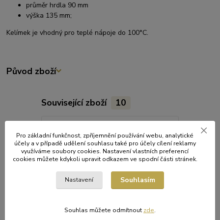
průměr hrdla 90 mm
výška 135 mm;
Kelímek je vhodný pro teplé nápoje do 100°C.
Původ zboží
Související zboží
10
Pro základní funkčnost, zpříjemnění používání webu, analytické
účely a v případě udělení souhlasu také pro účely cílení reklamy
využíváme soubory cookies. Nastavení vlastních preferencí
cookies můžete kdykoli upravit odkazem ve spodní části stránek.
Souhlasím
Nastavení
Souhlas můžete odmítnout
zde
.