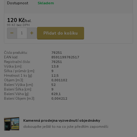
Dostupnost
Skladem
120 Kč
/
bal.
99 Kč
bez DPH
Přidat do košíku
Číslo produktu:
76251
EAN kód:
8591199762517
Registrační číslo:
76251
Výška [cm]:
13,6
Šířka / průměr [cm]:
9
Hmotnost 1 ks [g]:
12,5
Objem [m3]:
0,001102
Balení Výška [cm]:
52
Balení Šířka [cm]:
9
Balení Váha [g]:
629,1
Balení Objem [m3]:
0,004212
Kamenná prodejna vyzvednutí objednávky
dokoupíte ještě to na co jste předtím zapomněli