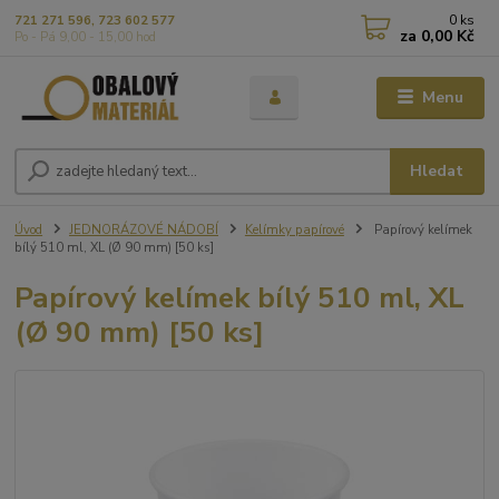
0
ks
721 271 596, 723 602 577
za
0,00 Kč
Po - Pá 9,00 - 15,00 hod
Menu
Hledat
Úvod
JEDNORÁZOVÉ NÁDOBÍ
Kelímky papírové
Papírový kelímek
bílý 510 ml, XL (Ø 90 mm) [50 ks]
Papírový kelímek bílý 510 ml, XL
(Ø 90 mm) [50 ks]