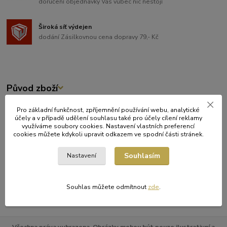
doručení objednávky Vás vůbec nic nestojí
Široká síť výdejen
dodání Zásilkovnou cena dopravy 79,- Kč
Původ zboží
Zboží zařazeno v kategoriích
Pro základní funkčnost, zpříjemnění používání webu, analytické
účely a v případě udělení souhlasu také pro účely cílení reklamy
využíváme soubory cookies. Nastavení vlastních preferencí
JEDNORÁZOVÉ NÁDOBÍ
cookies můžete kdykoli upravit odkazem ve spodní části stránek.
PIZZERIE
Souhlasím
Nastavení
RYCHLÁ OBČERSTVENÍ
Víčka
Souhlas můžete odmítnout
zde
.
Všechna práva vyhrazena. Obrázky mohou být pouze ilustrativní a