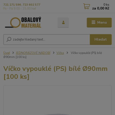
0
ks
721 271 596, 723 602 577
za
0,00 Kč
Po - Pá 9,00 - 15,00 hod
Menu
Hledat
Úvod
JEDNORÁZOVÉ NÁDOBÍ
Víčka
Víčko vypouklé (PS) bílé
Ø90mm [100 ks]
Víčko vypouklé (PS) bílé Ø90mm
[100 ks]