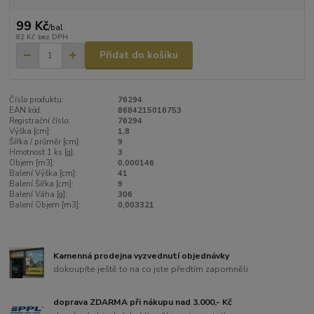
99 Kč
/
bal.
82 Kč
bez DPH
Přidat do košíku
Číslo produktu:
76294
EAN kód:
8684215016753
Registrační číslo:
76294
Výška [cm]:
1,8
Šířka / průměr [cm]:
9
Hmotnost 1 ks [g]:
3
Objem [m3]:
0,000146
Balení Výška [cm]:
41
Balení Šířka [cm]:
9
Balení Váha [g]:
306
Balení Objem [m3]:
0,003321
Kamenná prodejna vyzvednutí objednávky
dokoupíte ještě to na co jste předtím zapomněli
doprava ZDARMA při nákupu nad 3.000,- Kč