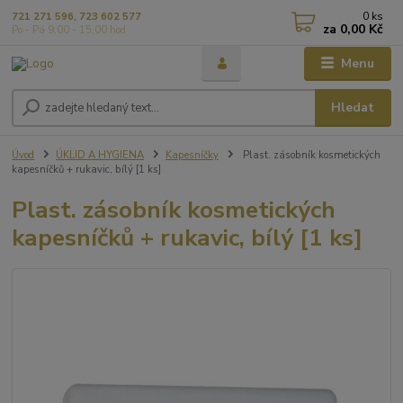
0
ks
721 271 596, 723 602 577
za
0,00 Kč
Po - Pá 9,00 - 15,00 hod
Menu
Hledat
Úvod
ÚKLID A HYGIENA
Kapesníčky
Plast. zásobník kosmetických
kapesníčků + rukavic, bílý [1 ks]
Plast. zásobník kosmetických
kapesníčků + rukavic, bílý [1 ks]