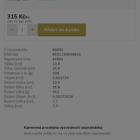
315 Kč
/
ks
260 Kč
bez DPH
Přidat do košíku
Číslo produktu:
60881
EAN kód:
8591199608815
Registrační číslo:
60881
Výška [cm]:
13,8
Šířka / průměr [cm]:
25,6
Hmotnost 1 ks [g]:
338
Objem [m3]:
0,002720
Balení Výška [cm]:
13,8
Balení Šířka [cm]:
25,6
Balení Váha [g]:
352
Balení Objem [m3]:
0,00272026
Balení Délka [cm]:
7,7
Délka [cm]:
7,7
Kamenná prodejna vyzvednutí objednávky
dokoupíte ještě to na co jste předtím zapomněli