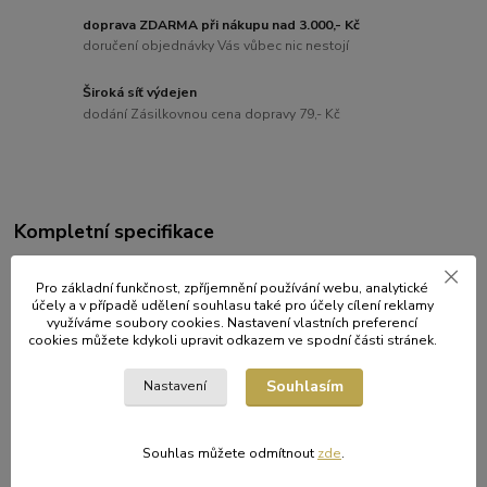
doprava ZDARMA při nákupu nad 3.000,- Kč
doručení objednávky Vás vůbec nic nestojí
Široká síť výdejen
dodání Zásilkovnou cena dopravy 79,- Kč
Kompletní specifikace
Rozměry: šířka 25 cm x výška 14,5 cm x hloubka 7,5 cm.
Pro základní funkčnost, zpříjemnění používání webu, analytické
účely a v případě udělení souhlasu také pro účely cílení reklamy
Využitelné vnitřní rozměry šířka 24cm x výška 13cm x hloubka
využíváme soubory cookies. Nastavení vlastních preferencí
6cm.
cookies můžete kdykoli upravit odkazem ve spodní části stránek.
Souhlasím
Nastavení
Původ zboží
Souhlas můžete odmítnout
zde
.
Zboží zařazeno v kategoriích