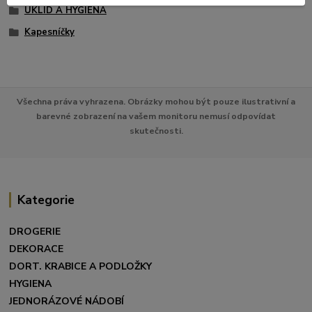
ÚKLID A HYGIENA
Kapesníčky
Všechna práva vyhrazena. Obrázky mohou být pouze ilustrativní a
barevné zobrazení na vašem monitoru nemusí odpovídat
skutečnosti.
Kategorie
DROGERIE
DEKORACE
DORT. KRABICE A PODLOŽKY
HYGIENA
JEDNORÁZOVÉ NÁDOBÍ