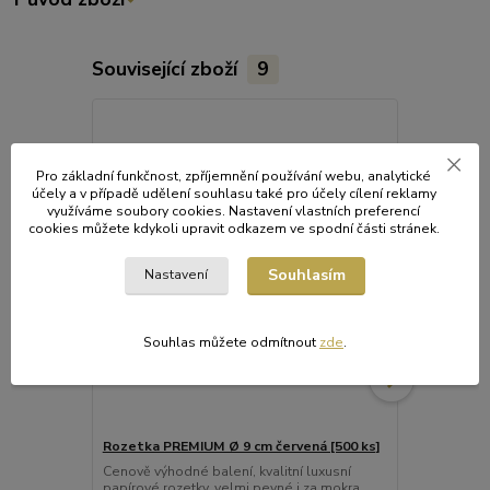
Související zboží
9
Pro základní funkčnost, zpříjemnění používání webu, analytické
účely a v případě udělení souhlasu také pro účely cílení reklamy
využíváme soubory cookies. Nastavení vlastních preferencí
cookies můžete kdykoli upravit odkazem ve spodní části stránek.
Souhlasím
Nastavení
Souhlas můžete odmítnout
zde
.
Rozetka PREMIUM Ø 9 cm červená [500 ks]
Rozetka PRE
Cenově výhodné balení, kvalitní luxusní
Cenově výhod
papírové rozetky, velmi pevné i za mokra.
papírové roz