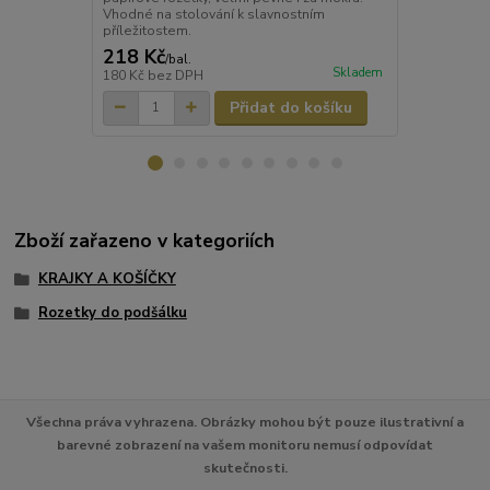
Vhodné na stolování k slavnostním
Vhodné na st
příležitostem.
příležitoste
218 Kč
218 Kč
/
bal.
/
ba
Skladem
180 Kč
bez DPH
180 Kč
bez 
Přidat do košíku
Zboží zařazeno v kategoriích
KRAJKY A KOŠÍČKY
Rozetky do podšálku
Všechna práva vyhrazena. Obrázky mohou být pouze ilustrativní a
barevné zobrazení na vašem monitoru nemusí odpovídat
skutečnosti.