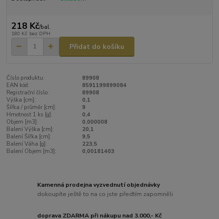
218 Kč
/
bal.
180 Kč
bez DPH
Přidat do košíku
Číslo produktu:
89908
EAN kód:
8591199899084
Registrační číslo:
89908
Výška [cm]:
0,1
Šířka / průměr [cm]:
9
Hmotnost 1 ks [g]:
0,4
Objem [m3]:
0,000008
Balení Výška [cm]:
20,1
Balení Šířka [cm]:
9,5
Balení Váha [g]:
223,5
Balení Objem [m3]:
0,00181403
Kamenná prodejna vyzvednutí objednávky
dokoupíte ještě to na co jste předtím zapomněli
doprava ZDARMA při nákupu nad 3.000,- Kč