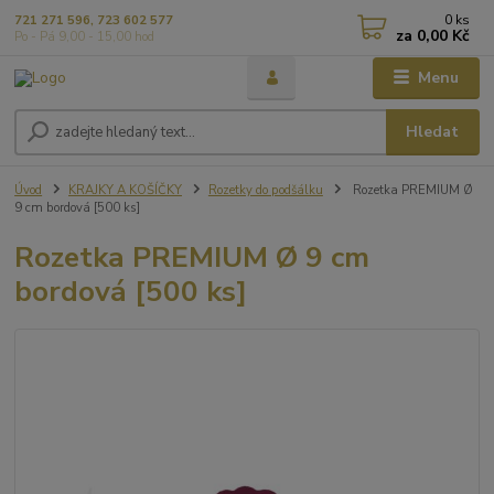
0
ks
721 271 596, 723 602 577
za
0,00 Kč
Po - Pá 9,00 - 15,00 hod
Menu
Hledat
Úvod
KRAJKY A KOŠÍČKY
Rozetky do podšálku
Rozetka PREMIUM Ø
9 cm bordová [500 ks]
Rozetka PREMIUM Ø 9 cm
bordová [500 ks]