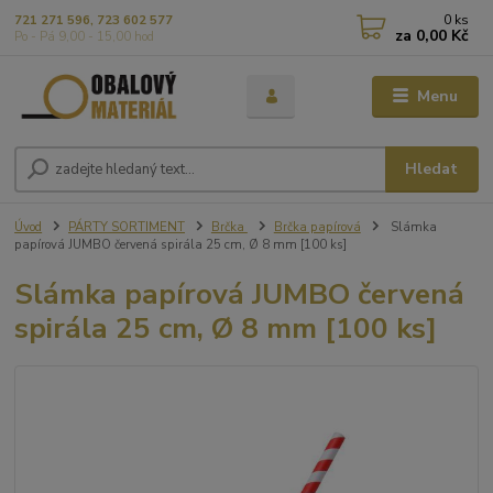
0
ks
721 271 596, 723 602 577
za
0,00 Kč
Po - Pá 9,00 - 15,00 hod
Menu
Hledat
Úvod
PÁRTY SORTIMENT
Brčka
Brčka papírová
Slámka
papírová JUMBO červená spirála 25 cm, Ø 8 mm [100 ks]
Slámka papírová JUMBO červená
spirála 25 cm, Ø 8 mm [100 ks]