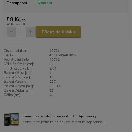
Dostupnost
Skladem
58 Kč
/
bal.
48 Kč
bez DPH
Přidat do košíku
Číslo produktu:
40701
EAN kód:
4052509407015
Registrační číslo:
40701
Šířka / průměr [cm]:
0,8
Hmotnost 1 ks [g]:
2,04
Balení Výška [cm]:
4
Balení Šířka [cm]:
16
Balení Váha [g]:
207
Balení Objem [m3]:
0,0016
Balení Délka [cm]:
25
Délka [cm]:
25
Kamenná prodejna vyzvednutí objednávky
dokoupíte ještě to na co jste předtím zapomněli