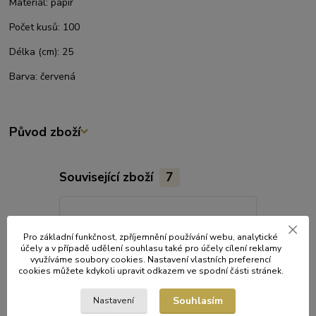
Materiál:
papír
Počet kusů:
100
Délka (cm):
25
Barva:
červená
Původ zboží
Související zboží
7
Pro základní funkčnost, zpříjemnění používání webu, analytické
účely a v případě udělení souhlasu také pro účely cílení reklamy
využíváme soubory cookies. Nastavení vlastních preferencí
cookies můžete kdykoli upravit odkazem ve spodní části stránek.
Souhlasím
Nastavení