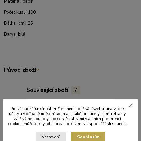
Materiál:
papír
Počet kusů:
100
Délka (cm):
25
Barva:
bílá
Původ zboží
Související zboží
7
Pro základní funkčnost, zpříjemnění používání webu, analytické
účely a v případě udělení souhlasu také pro účely cílení reklamy
využíváme soubory cookies. Nastavení vlastních preferencí
cookies můžete kdykoli upravit odkazem ve spodní části stránek.
Souhlasím
Nastavení