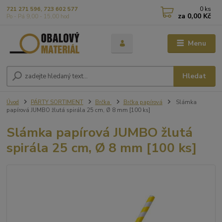
0
ks
721 271 596, 723 602 577
za
0,00 Kč
Po - Pá 9,00 - 15,00 hod
Menu
Hledat
Úvod
PÁRTY SORTIMENT
Brčka
Brčka papírová
Slámka
papírová JUMBO žlutá spirála 25 cm, Ø 8 mm [100 ks]
Slámka papírová JUMBO žlutá
spirála 25 cm, Ø 8 mm [100 ks]