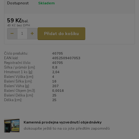
Dostupnost
Skladem
59 Kč
/
bal.
49 Kč
bez DPH
Přidat do košíku
Číslo produktu:
40705
EAN kód:
4052509407053
Registrační číslo:
40705
Šířka / průměr [cm]:
0,8
Hmotnost 1 ks [g]:
2,04
Balení Výška [cm]:
4
Balení Šířka [cm]:
16
Balení Váha [g]:
207
Balení Objem [m3]:
0,0016
Balení Délka [cm]:
25
Délka [cm]:
25
Kamenná prodejna vyzvednutí objednávky
dokoupíte ještě to na co jste předtím zapomněli