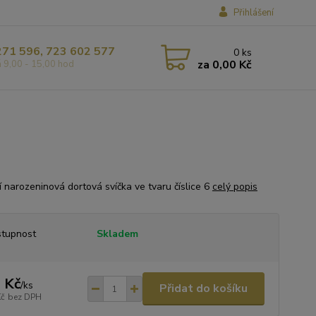
Přihlášení
271 596, 723 602 577
0
ks
za
0,00 Kč
á 9,00 - 15,00 hod
í narozeninová dortová svíčka ve tvaru číslice 6
celý popis
tupnost
Skladem
 Kč
/
ks
Přidat do košíku
Kč
bez DPH