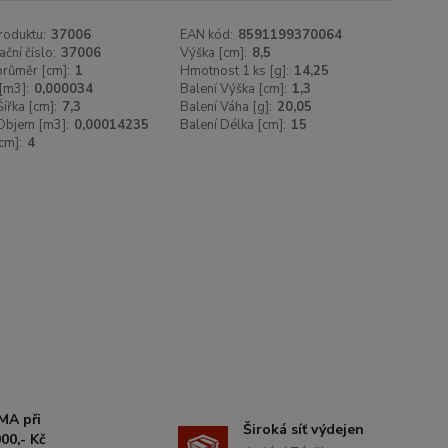
roduktu:
37006
EAN kód:
8591199370064
ační číslo:
37006
Výška [cm]:
8,5
 průměr [cm]:
1
Hmotnost 1 ks [g]:
14,25
[m3]:
0,000034
Balení Výška [cm]:
1,3
Šířka [cm]:
7,3
Balení Váha [g]:
20,05
Objem [m3]:
0,00014235
Balení Délka [cm]:
15
cm]:
4
MA při
Široká síť výdejen
00,- Kč