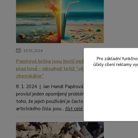
16.01.2024
Pro základní funkčnos
Papírová brčka jsou horší než
účely cílení reklamy v
plastová – obsahují totiž “věčné
chemikálie”
8. 1. 2024 | Jan Handl Papírová brčka
provází jeden opomíjený problém. Kromě
toho, že jejich používání je často na hraně
artistického čísla, jsou...
číst celé