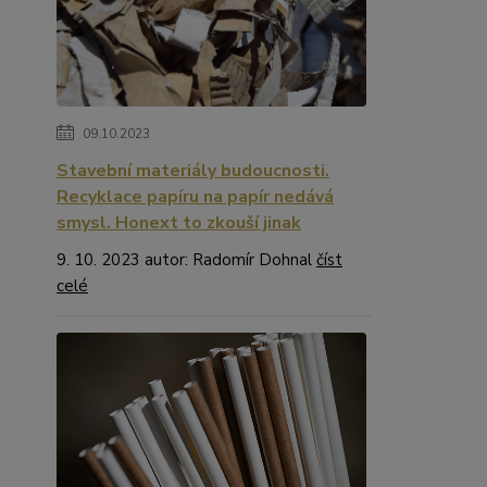
09.10.2023
Stavební materiály budoucnosti.
Recyklace papíru na papír nedává
smysl. Honext to zkouší jinak
9. 10. 2023 autor: Radomír Dohnal
číst
celé