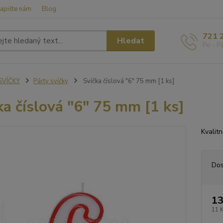
apište nám
Blog
721 
Hledat
Po - P
SVÍČKY
Párty svíčky
Svíčka číslová "6" 75 mm [1 ks]
ka číslová "6" 75 mm [1 ks]
Kvalitn
Dos
13
11 