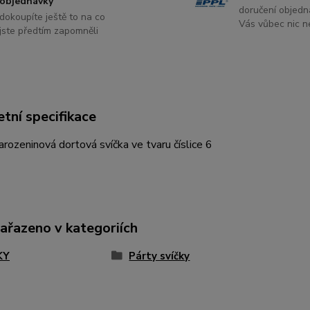
objednávky
doručení objedn
dokoupíte ještě to na co
Vás vůbec nic ne
jste předtím zapomněli
tní specifikace
narozeninová dortová svíčka ve tvaru číslice 6
zařazeno v kategoriích
KY
Párty svíčky