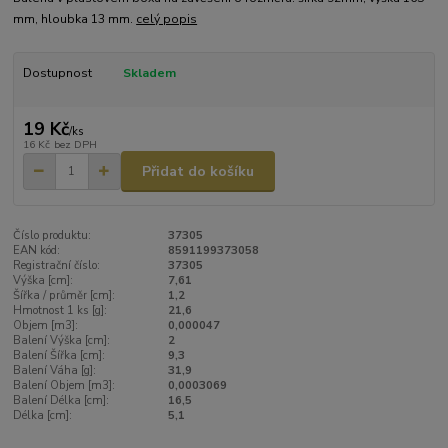
mm, hloubka 13 mm.
celý popis
Dostupnost
Skladem
19 Kč
/
ks
16 Kč
bez DPH
Přidat do košíku
Číslo produktu:
37305
EAN kód:
8591199373058
Registrační číslo:
37305
Výška [cm]:
7,61
Šířka / průměr [cm]:
1,2
Hmotnost 1 ks [g]:
21,6
Objem [m3]:
0,000047
Balení Výška [cm]:
2
Balení Šířka [cm]:
9,3
Balení Váha [g]:
31,9
Balení Objem [m3]:
0,0003069
Balení Délka [cm]:
16,5
Délka [cm]:
5,1