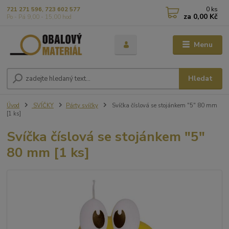
0
ks
721 271 596, 723 602 577
za
0,00 Kč
Po - Pá 9,00 - 15,00 hod
Menu
Hledat
Úvod
SVÍČKY
Párty svíčky
Svíčka číslová se stojánkem "5" 80 mm
[1 ks]
Svíčka číslová se stojánkem "5"
80 mm [1 ks]