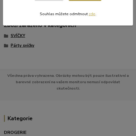
výška 165 mm, hloubka 13 mm.
Souhlas můžete odmítnout
zde
.
Zboží zařazeno v kategoriích
SVÍČKY
Párty svíčky
Všechna práva vyhrazena. Obrázky mohou být pouze ilustrativní a
barevné zobrazení na vašem monitoru nemusí odpovídat
skutečnosti.
Kategorie
DROGERIE