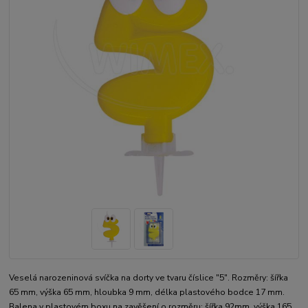
Veselá narozeninová svíčka na dorty ve tvaru číslice "5". Rozměry: šířka
65 mm, výška 65 mm, hloubka 9 mm, délka plastového bodce 17 mm.
Balena v plastovém boxu na zavěšení o rozměru: šířka 92mm, výška 165