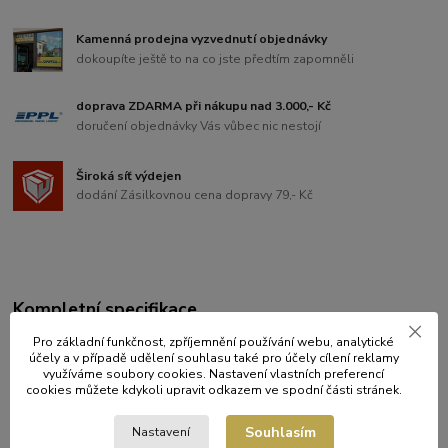
Kamenná prodejna vyzvednutí objednávky
dokoupíte ještě to na co jste předtím zapomněli
doprava ZDARMA při nákupu nad 3.000,- Kč
doručení objednávky Vás vůbec nic nestojí
Široká síť výdejen
dodání Zásilkovnou cena dopravy 79,- Kč
Kompletní specifikace
Pro základní funkčnost, zpříjemnění používání webu, analytické
Veselá narozeninová svíčka na dorty ve tvaru číslice "5".
účely a v případě udělení souhlasu také pro účely cílení reklamy
využíváme soubory cookies. Nastavení vlastních preferencí
Rozměry: šířka 65 mm, výška 65 mm, hloubka 9 mm, délka
cookies můžete kdykoli upravit odkazem ve spodní části stránek.
plastového bodce 17 mm.
Souhlasím
Nastavení
Balena v plastovém boxu na zavěšení o rozměru: šířka 92mm,