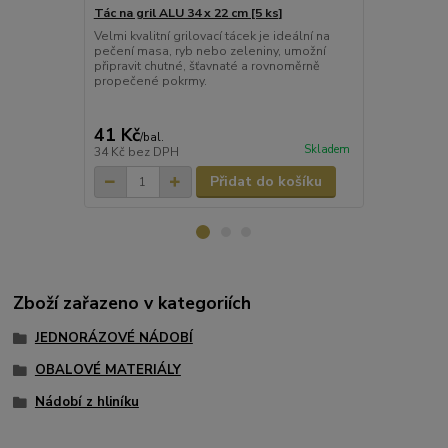
Tác na gril ALU 34 x 22 cm [5 ks]
Tác na gril 
Velmi kvalitní grilovací tácek je ideální na
Velmi kvalitní
pečení masa, ryb nebo zeleniny, umožní
pečení masa,
připravit chutné, šťavnaté a rovnoměrně
připravit ch
propečené pokrmy.
propečené po
díky tomu s
čištění.
41 Kč
35 Kč
/
bal.
/
bal.
Skladem
34 Kč
bez DPH
29 Kč
bez D
Přidat do košíku
Zboží zařazeno v kategoriích
JEDNORÁZOVÉ NÁDOBÍ
OBALOVÉ MATERIÁLY
Nádobí z hliníku