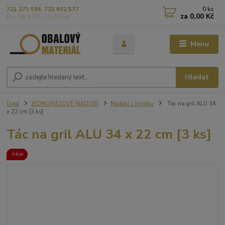
0
ks
721 271 596, 723 602 577
za
0,00 Kč
Po - Pá 9,00 - 15,00 hod
Menu
Hledat
Úvod
JEDNORÁZOVÉ NÁDOBÍ
Nádobí z hliníku
Tác na gril ALU 34
x 22 cm [3 ks]
Tác na gril ALU 34 x 22 cm [3 ks]
Akce