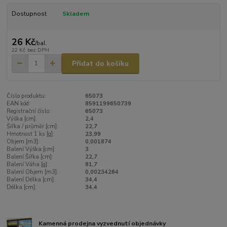
Dostupnost
Skladem
26 Kč
/
bal.
22 Kč
bez DPH
Přidat do košíku
Číslo produktu:
65073
EAN kód:
8591199650739
Registrační číslo:
65073
Výška [cm]:
2,4
Šířka / průměr [cm]:
22,7
Hmotnost 1 ks [g]:
23,99
Objem [m3]:
0,001874
Balení Výška [cm]:
3
Balení Šířka [cm]:
22,7
Balení Váha [g]:
81,7
Balení Objem [m3]:
0,00234264
Balení Délka [cm]:
34,4
Délka [cm]:
34,4
Kamenná prodejna vyzvednutí objednávky