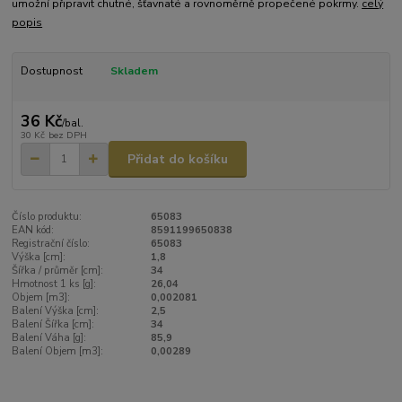
umožní připravit chutné, šťavnaté a rovnoměrně propečené pokrmy.
celý
popis
Dostupnost
Skladem
36 Kč
/
bal.
30 Kč
bez DPH
Přidat do košíku
Číslo produktu:
65083
EAN kód:
8591199650838
Registrační číslo:
65083
Výška [cm]:
1,8
Šířka / průměr [cm]:
34
Hmotnost 1 ks [g]:
26,04
Objem [m3]:
0,002081
Balení Výška [cm]:
2,5
Balení Šířka [cm]:
34
Balení Váha [g]:
85,9
Balení Objem [m3]:
0,00289