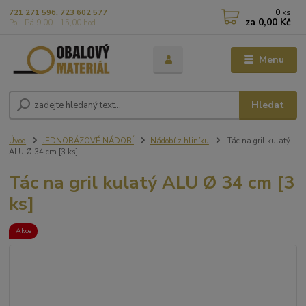
0
ks
721 271 596, 723 602 577
za
0,00 Kč
Po - Pá 9,00 - 15,00 hod
Menu
Hledat
Úvod
JEDNORÁZOVÉ NÁDOBÍ
Nádobí z hliníku
Tác na gril kulatý
ALU Ø 34 cm [3 ks]
Tác na gril kulatý ALU Ø 34 cm [3
ks]
Akce