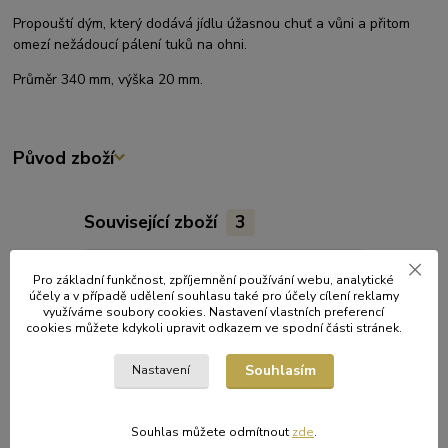
Propouští dým, který dodává jídlu úžasnou chuť a vůni a přitom
omezí nežádoucí pálení tuků na ohni.
Průměr 340 mm, výška 20 mm.
Původ zboží
Související zboží
3
Akce
Pro základní funkčnost, zpříjemnění používání webu, analytické
účely a v případě udělení souhlasu také pro účely cílení reklamy
využíváme soubory cookies. Nastavení vlastních preferencí
cookies můžete kdykoli upravit odkazem ve spodní části stránek.
Souhlasím
Nastavení
Souhlas můžete odmítnout
zde
.