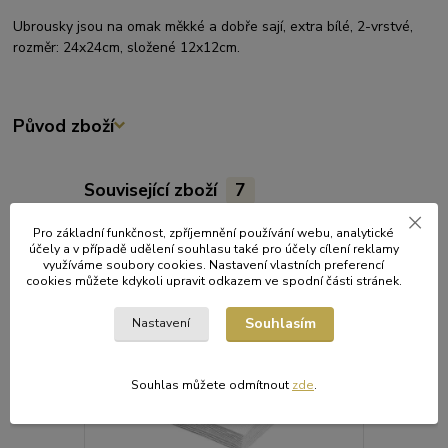
Ubrousky jsou na omak měkké a dobře sají, extra bílé, 2-vrstvé,
rozměr: 24x24cm, složené 12x12cm.
Původ zboží
Související zboží
7
Pro základní funkčnost, zpříjemnění používání webu, analytické
Akce
Akce
účely a v případě udělení souhlasu také pro účely cílení reklamy
využíváme soubory cookies. Nastavení vlastních preferencí
cookies můžete kdykoli upravit odkazem ve spodní části stránek.
Souhlasím
Nastavení
Souhlas můžete odmítnout
zde
.