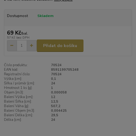
Dostupnost
Skladem
69 Kč
/
bal.
57 Kč
bez DPH
Přidat do košíku
Číslo produktu:
70524
EAN kód:
8591199705248
Registrační číslo:
70524
Výška [cm]:
0,1
Šířka / průměr [cm]:
24
Hmotnost 1 ks [g]:
1
Objem [m3]:
0,000058
Balení Výška [cm]:
12
Balení Šířka [cm]:
12,5
Balení Váha [g]:
507,2
Balení Objem [m3]:
0,004425
Balení Délka [cm]:
29,5
Délka [cm]:
24