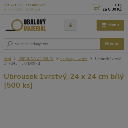
0
ks
721 271 596, 723 602 577
za
0,00 Kč
Po - Pá 9,00 - 15,00 hod
Menu
Hledat
Úvod
UBROUSKY A UBRUSY
Ubrousky 1-vrstvé
Ubrousek 1vrstvý,
24 x 24 cm bílý [500 ks]
Ubrousek 1vrstvý, 24 x 24 cm bílý
[500 ks]