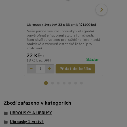
Ubrousek 1vrstvý, 33 x 33 cm bílý [100 ks]
Ubrousek 1vr
Naše jemné kvalitní ubrousky v elegantní
barvě přinášejí spojení stylu a funkčnosti.
Jsou skvělou volbou pro každého, kdo hledá
praktické a zároveň estetické řešení pro
stolování.
22 Kč
89 Kč
/
bal.
/
bal.
Skladem
18 Kč
bez DPH
74 Kč
bez D
Přidat do košíku
Zboží zařazeno v kategoriích
UBROUSKY A UBRUSY
Ubrousky 1-vrstvé