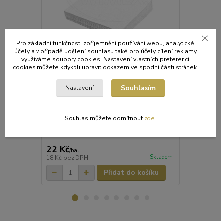
Pro základní funkčnost, zpříjemnění používání webu, analytické
účely a v případě udělení souhlasu také pro účely cílení reklamy
využíváme soubory cookies. Nastavení vlastních preferencí
cookies můžete kdykoli upravit odkazem ve spodní části stránek.
Ubrousek 1vrstvý, 33 x 33 cm bílý [100 ks]
Ubrousek 1vr
Souhlasím
Nastavení
ks]
Naše jemné kvalitní ubrousky v elegantní
barvě přinášejí spojení stylu a funkčnosti.
Jemné a kval
Jsou skvělou volbou pro každého, kdo hledá
béžové barv
praktické a zároveň estetické řešení pro
– ideální pro
Souhlas můžete odmítnout
zde
.
stolování.
příležitosti.
materiál s d
cm (složené 
22 Kč
40 Kč
/
bal.
/
bal.
Skladem
18 Kč
bez DPH
33 Kč
bez D
Přidat do košíku