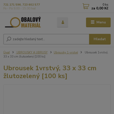
0
ks
721 271 596, 723 602 577
za
0,00 Kč
Po - Pá 9,00 - 15,00 hod
Menu
Hledat
Úvod
UBROUSKY A UBRUSY
Ubrousky 1-vrstvé
Ubrousek 1vrstvý,
33 x 33 cm žlutozelený [100 ks]
Ubrousek 1vrstvý, 33 x 33 cm
žlutozelený [100 ks]