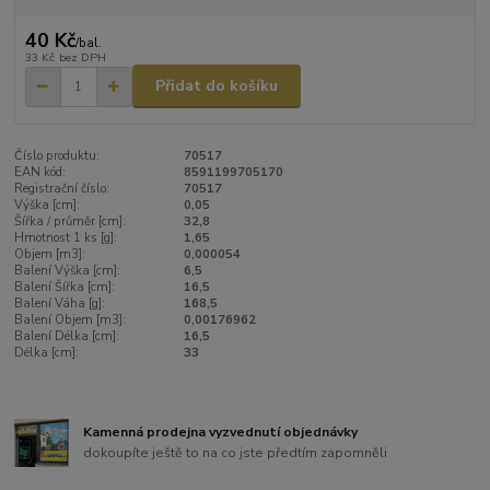
40 Kč
/
bal.
33 Kč
bez DPH
Přidat do košíku
Číslo produktu:
70517
EAN kód:
8591199705170
Registrační číslo:
70517
Výška [cm]:
0,05
Šířka / průměr [cm]:
32,8
Hmotnost 1 ks [g]:
1,65
Objem [m3]:
0,000054
Balení Výška [cm]:
6,5
Balení Šířka [cm]:
16,5
Balení Váha [g]:
168,5
Balení Objem [m3]:
0,00176962
Balení Délka [cm]:
16,5
Délka [cm]:
33
Kamenná prodejna vyzvednutí objednávky
dokoupíte ještě to na co jste předtím zapomněli