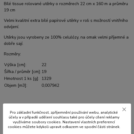
Bílé tissue rolované utěrky o rozměrech 22 cm x 160 m a průměru
19 cm
Velmi kvalitní extra bílé papírové utěrky v roli s možností vnitřního
odvíjení.
Utěrky jsou vyrobeny ze 100% celulózy, na omak velmi příjemné a
dobře sají.
Rozměry:
Výška [cm]:
22
Šířka / průměr [cm]:
19
Hmotnost 1 ks [g]:
1329
Objem [m3]:
0,007942
Původ zboží
Pro základní funkčnost, zpříjemnění používání webu, analytické
účely a v případě udělení souhlasu také pro účely cílení reklamy
využíváme soubory cookies. Nastavení vlastních preferencí
cookies můžete kdykoli upravit odkazem ve spodní části stránek.
Související zboží
7