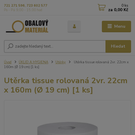
0
ks
721 271 596, 723 602 577
za
0,00 Kč
Po - Pá 9,00 - 15,00 hod
Menu
Hledat
Úvod
ÚKLID A HYGIENA
Utěrky
Utěrka tissue rolovaná 2vr. 22cm x
160m (Ø 19 cm) [1 ks]
Utěrka tissue rolovaná 2vr. 22cm
x 160m (Ø 19 cm) [1 ks]