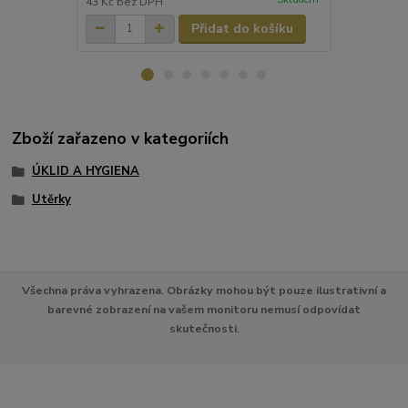
43 Kč
bez DPH
31 Kč
bez D
Přidat do košíku
Zboží zařazeno v kategoriích
ÚKLID A HYGIENA
Utěrky
Všechna práva vyhrazena. Obrázky mohou být pouze ilustrativní a
barevné zobrazení na vašem monitoru nemusí odpovídat
skutečnosti.