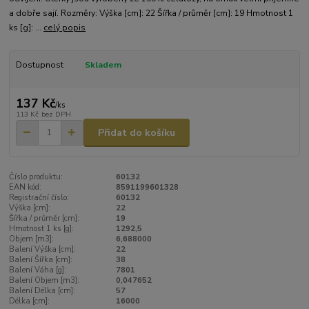
a dobře sají. Rozměry: Výška [cm]: 22 Šířka / průměr [cm]: 19 Hmotnost 1
ks [g]: ...
celý popis
Dostupnost
Skladem
137 Kč
/
ks
113 Kč
bez DPH
Přidat do košíku
Číslo produktu:
60132
EAN kód:
8591199601328
Registrační číslo:
60132
Výška [cm]:
22
Šířka / průměr [cm]:
19
Hmotnost 1 ks [g]:
1292,5
Objem [m3]:
6,688000
Balení Výška [cm]:
22
Balení Šířka [cm]:
38
Balení Váha [g]:
7801
Balení Objem [m3]:
0,047652
Balení Délka [cm]:
57
Délka [cm]:
16000