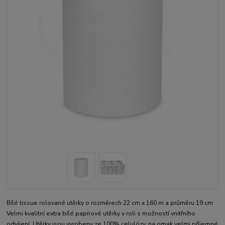
Bílé tissue rolované utěrky o rozměrech 22 cm x 160 m a průměru 19 cm
Velmi kvalitní extra bílé papírové utěrky v roli s možností vnitřního
odvíjení. Utěrky jsou vyrobeny ze 100% celulózy, na omak velmi příjemné