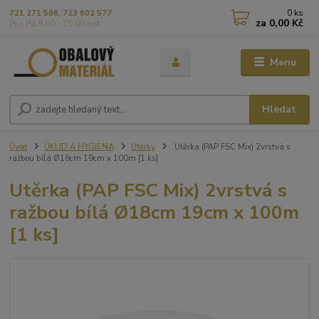
0
ks
721 271 596, 723 602 577
za
0,00 Kč
Po - Pá 9,00 - 15,00 hod
Menu
Hledat
Úvod
ÚKLID A HYGIENA
Utěrky
Utěrka (PAP FSC Mix) 2vrstvá s
ražbou bílá Ø18cm 19cm x 100m [1 ks]
Utěrka (PAP FSC Mix) 2vrstvá s
ražbou bílá Ø18cm 19cm x 100m
[1 ks]