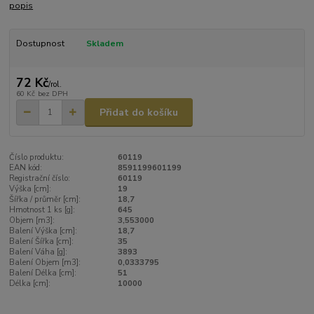
popis
Dostupnost
Skladem
72 Kč
/
rol.
60 Kč
bez DPH
Přidat do košíku
Číslo produktu:
60119
EAN kód:
8591199601199
Registrační číslo:
60119
Výška [cm]:
19
Šířka / průměr [cm]:
18,7
Hmotnost 1 ks [g]:
645
Objem [m3]:
3,553000
Balení Výška [cm]:
18,7
Balení Šířka [cm]:
35
Balení Váha [g]:
3893
Balení Objem [m3]:
0,0333795
Balení Délka [cm]:
51
Délka [cm]:
10000