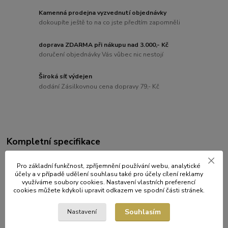
Kamenná prodejna vyzvednutí objednávky
dokoupíte ještě to na co jste předtím zapomněli
doprava ZDARMA při nákupu nad 3.000,- Kč
doručení objednávky Vás vůbec nic nestojí
Široká síť výdejen
dodání Zásilkovnou cena dopravy 79,- Kč
Kompletní specifikace
utěrky pro všestranné využití s extrémní savostí tekutin, olejů,
Pro základní funkčnost, zpříjemnění používání webu, analytické
tuků, lze je používat opakovaně (namáčet, sušit), bez ztráty
účely a v případě udělení souhlasu také pro účely cílení reklamy
vlastností.
využíváme soubory cookies. Nastavení vlastních preferencí
cookies můžete kdykoli upravit odkazem ve spodní části stránek.
Role bez dutinky.
Souhlasím
Nastavení
Utěrky je možné tahat zevnitř nebo odmotávat.