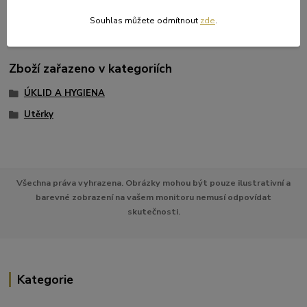
Souhlas můžete odmítnout
zde
.
Původ zboží
Zboží zařazeno v kategoriích
ÚKLID A HYGIENA
Utěrky
Všechna práva vyhrazena. Obrázky mohou být pouze ilustrativní a
barevné zobrazení na vašem monitoru nemusí odpovídat
skutečnosti.
Kategorie