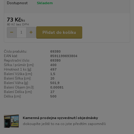
Dostupnost
Skladem
73 Kč
/
ks
60 Kč
bez DPH
Přidat do košíku
Číslo produktu:
69380
EAN kód:
8591199693804
Registrační číslo:
69380
Šířka / průměr [cm]:
400
Hmotnost 1 ks [g]:
497
Balení Výška [cm]:
1,5
Balení Šířka [cm]:
20
Balení Váha [g]:
501,9
Balení Objem [m3]:
0,00081
Balení Délka [cm]:
27
Délka [cm]:
500
Kamenná prodejna vyzvednutí objednávky
dokoupíte ještě to na co jste předtím zapomněli