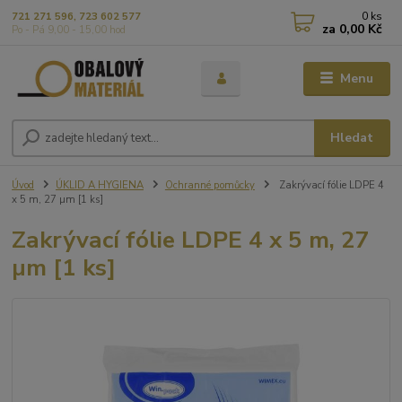
0
ks
721 271 596, 723 602 577
za
0,00 Kč
Po - Pá 9,00 - 15,00 hod
Menu
Hledat
Úvod
ÚKLID A HYGIENA
Ochranné pomůcky
Zakrývací fólie LDPE 4
x 5 m, 27 µm [1 ks]
Zakrývací fólie LDPE 4 x 5 m, 27
µm [1 ks]