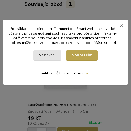
Související zboží
1
Pro základní funkčnost, zpříjemnění používání webu, analytické
účely a v případě udělení souhlasu také pro účely cílení reklamy
využíváme soubory cookies. Nastavení vlastních preferencí
cookies můžete kdykoli upravit odkazem ve spodní části stránek.
Souhlasím
Nastavení
Souhlas můžete odmítnout
zde
.
Zakrývací fólie HDPE 4 x 5 m, 6 µm [1 ks]
Zakrývací fólie HDPE rozměr: 4 x 5 m
19 Kč
Skladem
16 Kč
bez DPH