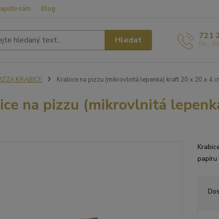
apište nám
Blog
721 
Hledat
Po - P
PIZZA KRABICE
Krabice na pizzu (mikrovlnitá lepenka) kraft 20 x 20 x 4 
ice na pizzu (mikrovlnitá lepenk
Krabic
papíru
Dos