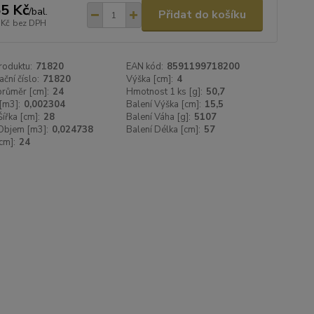
5 Kč
/
bal.
Přidat do košíku
 Kč
bez DPH
roduktu:
71820
EAN kód:
8591199718200
ační číslo:
71820
Výška [cm]:
4
 průměr [cm]:
24
Hmotnost 1 ks [g]:
50,7
[m3]:
0,002304
Balení Výška [cm]:
15,5
Šířka [cm]:
28
Balení Váha [g]:
5107
Objem [m3]:
0,024738
Balení Délka [cm]:
57
cm]:
24