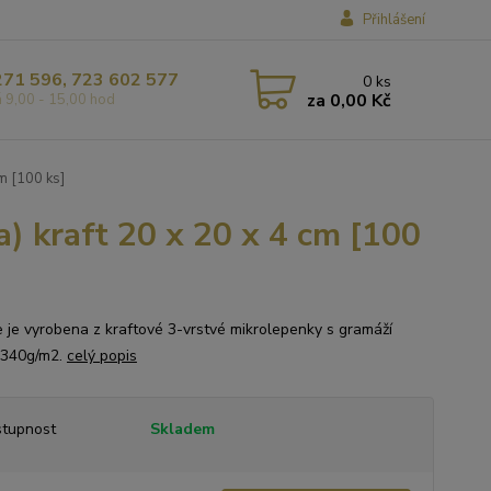
Přihlášení
271 596, 723 602 577
0
ks
za
0,00 Kč
á 9,00 - 15,00 hod
cm [100 ks]
a) kraft 20 x 20 x 4 cm [100
e je vyrobena z kraftové 3-vrstvé mikrolepenky s gramáží
 340g/m2.
celý popis
tupnost
Skladem