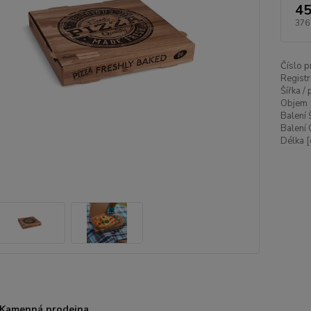
45
376
Číslo p
Registr
Šířka /
Objem 
Balení 
Balení 
Délka [
Kamenná prodejna