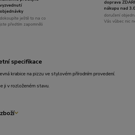
doprava ZDAR
vyzvednutí
nákupu nad 3.0
objednávky
doručení objedn
dokoupíte ještě to na co
Vás vůbec nic ne
jste předtím zapomněli
tní specifikace
pevná krabice na pizzu ve stylovém přírodním provedení.
 ji v rozloženém stavu.
zboží