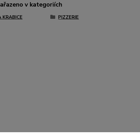
zařazeno v kategoriích
A KRABICE
PIZZERIE