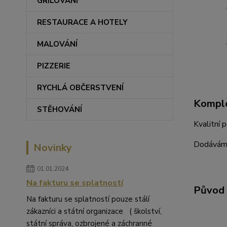
GRILOVÁNÍ
RESTAURACE A HOTELY
MALOVÁNÍ
PIZZERIE
RYCHLÁ OBČERSTVENÍ
Komple
STĚHOVÁNÍ
Kvalitní 
Dodáváme
Novinky
01.01.2024
Na fakturu se splatností
Původ 
Na fakturu se splatností pouze stálí
zákazníci a státní organizace ( školství,
státní správa, ozbrojené a záchranné