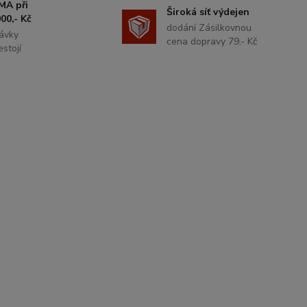
MA při
Široká síť výdejen
00,- Kč
dodání Zásilkovnou
ávky
cena dopravy 79,- Kč
stojí