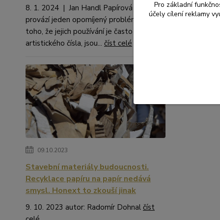
Pro základní funkčnos
8. 1. 2024 | Jan Handl Papírová brčka
účely cílení reklamy v
provází jeden opomíjený problém. Kromě
toho, že jejich používání je často na hraně
artistického čísla, jsou...
číst celé
09.10.2023
Stavební materiály budoucnosti.
Recyklace papíru na papír nedává
smysl. Honext to zkouší jinak
9. 10. 2023 autor: Radomír Dohnal
číst
celé