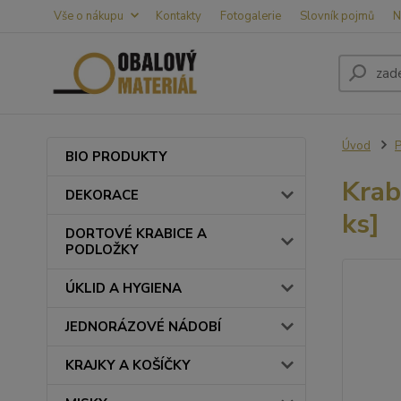
Vše o nákupu
Kontakty
Fotogalerie
Slovník pojmů
N
Úvod
BIO PRODUKTY
Krab
DEKORACE
ks]
DORTOVÉ KRABICE A
PODLOŽKY
ÚKLID A HYGIENA
JEDNORÁZOVÉ NÁDOBÍ
KRAJKY A KOŠÍČKY