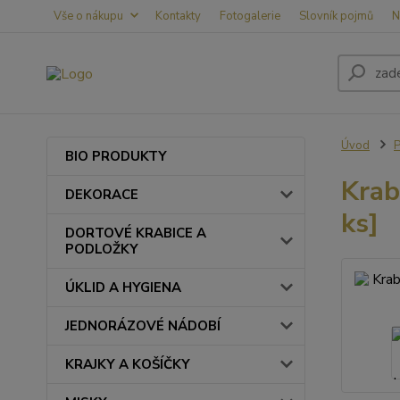
Vše o nákupu
Kontakty
Fotogalerie
Slovník pojmů
N
Úvod
BIO PRODUKTY
Krab
DEKORACE
ks]
DORTOVÉ KRABICE A
PODLOŽKY
ÚKLID A HYGIENA
JEDNORÁZOVÉ NÁDOBÍ
KRAJKY A KOŠÍČKY