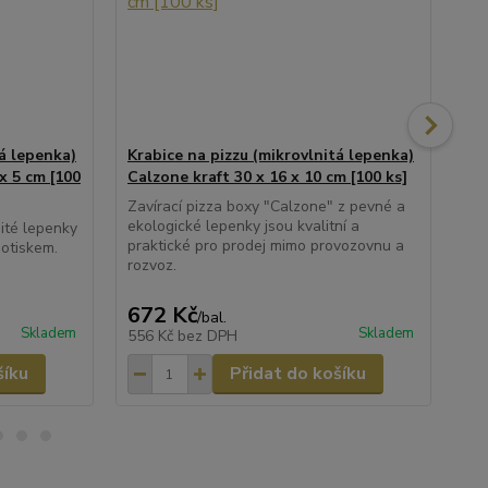
tá lepenka)
Krabice na pizzu (mikrovlnitá lepenka)
Kra
x 5 cm [100
Calzone kraft 30 x 16 x 10 cm [100 ks]
kra
Zavírací pizza boxy "Calzone" z pevné a
Kra
ekologické lepenky jsou kvalitní a
mik
nité lepenky
praktické pro prodej mimo provozovnu a
potiskem.
rozvoz.
672 Kč
6
/
bal.
Skladem
Skladem
556 Kč
bez DPH
54
šíku
Přidat do košíku