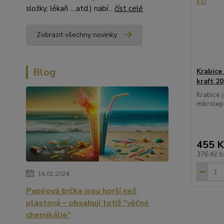
složky, lékaři ....atd.) nabí...
číst celé
Zobrazit všechny novinky
Blog
Krabice
kraft 20
Krabice 
mikrolep
455 K
376 Kč
b
16.01.2024
Papírová brčka jsou horší než
plastová – obsahují totiž “věčné
chemikálie”