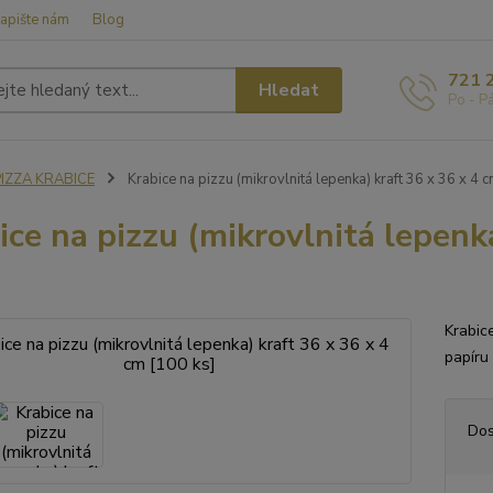
apište nám
Blog
721 
Hledat
Po - P
PIZZA KRABICE
Krabice na pizzu (mikrovlnitá lepenka) kraft 36 x 36 x 4 
ice na pizzu (mikrovlnitá lepenk
Krabic
papíru
Dos