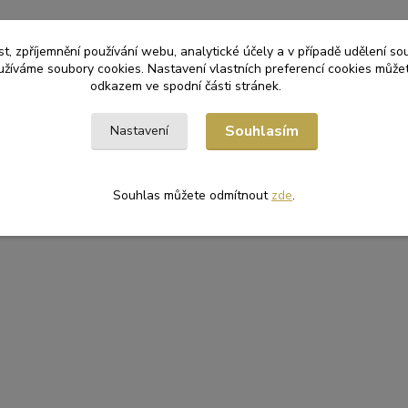
t, zpříjemnění používání webu, analytické účely a v případě udělení so
zařazeno v kategoriích
yužíváme soubory cookies. Nastavení vlastních preferencí cookies můžet
odkazem ve spodní části stránek.
A KRABICE
PIZZERIE
Souhlasím
Nastavení
Souhlas můžete odmítnout
zde
.