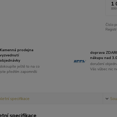
1 
899
Číslo p
Registr
Kamenná prodejna
doprava ZDAR
vyzvednutí
nákupu nad 3.0
objednávky
doručení objedn
dokoupíte ještě to na co
Vás vůbec nic ne
jste předtím zapomněli
etní specifikace
Souv
tní specifikace