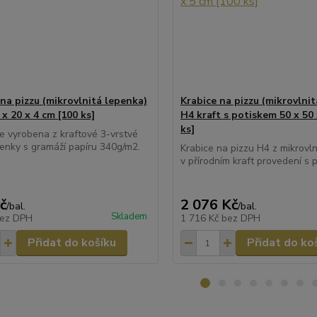
 na pizzu (mikrovlnitá lepenka)
Krabice na pizzu (mikrovlni
 x 20 x 4 cm [100 ks]
H4 kraft s potiskem 50 x 50 
ks]
je vyrobena z kraftové 3-vrstvé
enky s gramáží papíru 340g/m2.
Krabice na pizzu H4 z mikrovl
v přírodním kraft provedení s 
č
2 076 Kč
/
bal.
/
bal.
Skladem
ez DPH
1 716 Kč
bez DPH
Přidat do košíku
Přidat do ko