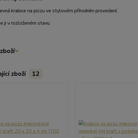
pevná krabice na pizzu ve stylovém přírodním provedení.
 ji v rozloženém stavu.
zboží
jící zboží
12