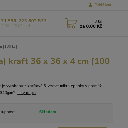
Přihlášení
271 596, 723 602 577
0
ks
za
0,00 Kč
á 9,00 - 15,00 hod
cm [100 ks]
a) kraft 36 x 36 x 4 cm [100
e je vyrobena z kraftové 3-vrstvé mikrolepenky s gramáží
 340g/m2.
celý popis
tupnost
Skladem