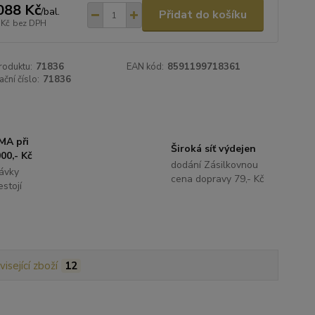
088 Kč
/
bal.
Přidat do košíku
 Kč
bez DPH
roduktu:
71836
EAN kód:
8591199718361
ační číslo:
71836
MA při
Široká síť výdejen
00,- Kč
dodání Zásilkovnou
ávky
cena dopravy 79,- Kč
stojí
isející zboží
12