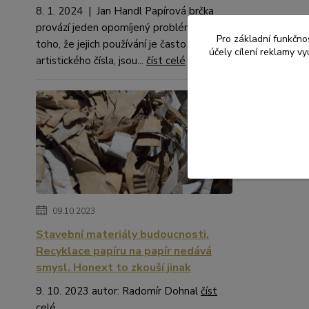
8. 1. 2024 | Jan Handl Papírová brčka
provází jeden opomíjený problém. Kromě
Pro základní funkčnos
toho, že jejich používání je často na hraně
Zboží 
účely cílení reklamy v
artistického čísla, jsou...
číst celé
PIZZ
09.10.2023
Stavební materiály budoucnosti.
Recyklace papíru na papír nedává
smysl. Honext to zkouší jinak
9. 10. 2023 autor: Radomír Dohnal
číst
celé