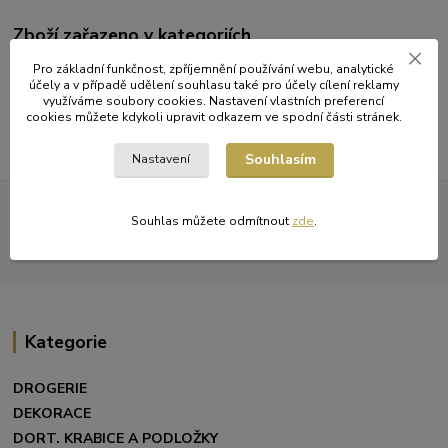
Zboží zařazeno v kategoriích
ÚKLID A HYGIENA
Pro základní funkčnost, zpříjemnění používání webu, analytické
účely a v případě udělení souhlasu také pro účely cílení reklamy
Kapesníčky
využíváme soubory cookies. Nastavení vlastních preferencí
cookies můžete kdykoli upravit odkazem ve spodní části stránek.
Souhlasím
Nastavení
Všechna práva vyhrazena. Obrázky mohou být pouze ilustrativní a
barevné zobrazení na vašem monitoru nemusí odpovídat
Souhlas můžete odmítnout
zde
.
skutečnosti.
Kategorie
DROGERIE
DEKORACE
DORT. KRABICE A PODLOŽKY