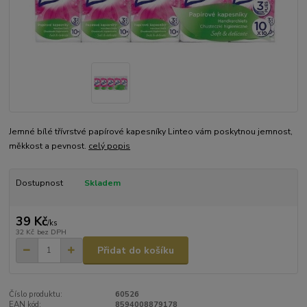
Jemné bílé třívrstvé papírové kapesníky Linteo vám poskytnou jemnost,
měkkost a pevnost.
celý popis
Dostupnost
Skladem
39 Kč
/
ks
32 Kč
bez DPH
Přidat do košíku
Číslo produktu:
60526
EAN kód:
8594008879178