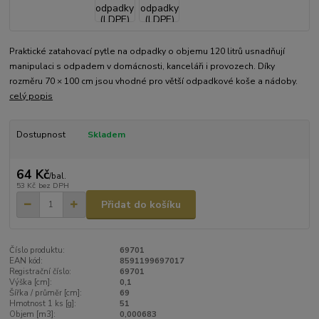
Praktické zatahovací pytle na odpadky o objemu 120 litrů usnadňují
manipulaci s odpadem v domácnosti, kanceláři i provozech. Díky
rozměru 70 × 100 cm jsou vhodné pro větší odpadkové koše a nádoby.
celý popis
Dostupnost
Skladem
64 Kč
/
bal.
53 Kč
bez DPH
Přidat do košíku
Číslo produktu:
69701
EAN kód:
8591199697017
Registrační číslo:
69701
Výška [cm]:
0,1
Šířka / průměr [cm]:
69
Hmotnost 1 ks [g]:
51
Objem [m3]:
0,000683