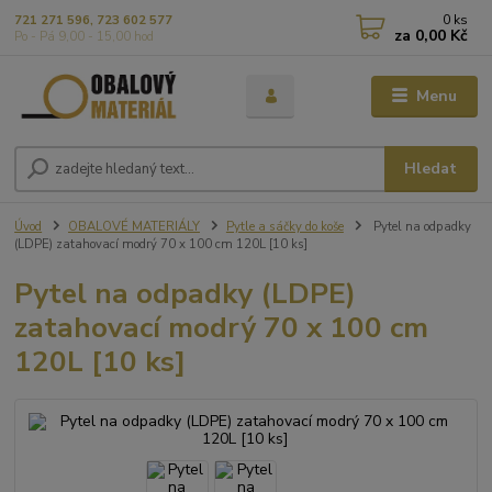
0
ks
721 271 596, 723 602 577
za
0,00 Kč
Po - Pá 9,00 - 15,00 hod
Menu
Hledat
Úvod
OBALOVÉ MATERIÁLY
Pytle a sáčky do koše
Pytel na odpadky
(LDPE) zatahovací modrý 70 x 100 cm 120L [10 ks]
Pytel na odpadky (LDPE)
zatahovací modrý 70 x 100 cm
120L [10 ks]