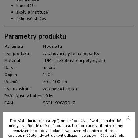
kanceláře
školy a instituce
úklidové služby
Parametry produktu
Parametr
Hodnota
Typ produktu
zatahovací pytle na odpadky
Materiál
LDPE (nízkohustotní polyetylen)
Barva
modrá
Objem
120 l
Rozměr
70 × 100 cm
Typ uzavírání
zatahovací páska
Počet kusů v balení
10 ks
EAN
8591199697017
Pro základní funkčnost, zpříjemnění používání webu, analytické
účely a v případě udělení souhlasu také pro účely cílení reklamy
Původ zboží
využíváme soubory cookies. Nastavení vlastních preferencí
cookies můžete kdykoli upravit odkazem ve spodní části stránek.