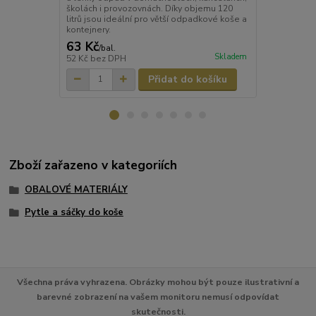
školách i provozovnách. Díky objemu 120
menších prov
litrů jsou ideální pro větší odpadkové koše a
cm se snadno
kontejnery.
standardníc
63 Kč
49 Kč
/
bal.
/
bal.
Skladem
52 Kč
bez DPH
41 Kč
bez D
Přidat do košíku
Zboží zařazeno v kategoriích
OBALOVÉ MATERIÁLY
Pytle a sáčky do koše
Všechna práva vyhrazena. Obrázky mohou být pouze ilustrativní a
barevné zobrazení na vašem monitoru nemusí odpovídat
skutečnosti.