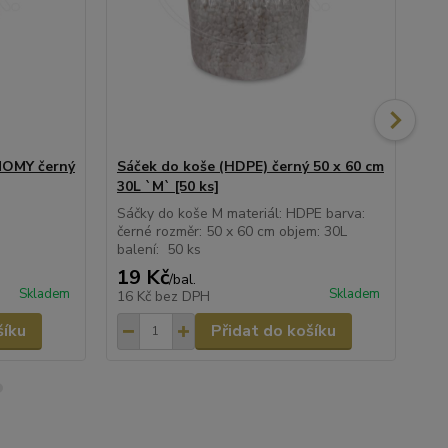
NOMY černý
Sáček do koše (HDPE) černý 50 x 60 cm
Sá
30L `M` [50 ks]
30L
Sáčky do koše M materiál: HDPE barva:
Sáč
černé rozměr: 50 x 60 cm objem: 30L
čer
balení: 50 ks
bal
19 Kč
8 
/
bal.
Skladem
Skladem
16 Kč
bez DPH
7 
šíku
Přidat do košíku