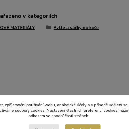
zařazeno v kategoriích
OVÉ MATERIÁLY
Pytle a sáčky do koše
t, zpříjemnění používání webu, analytické účely a v případě udělení so
yužíváme soubory cookies. Nastavení vlastních preferencí cookies můžet
odkazem ve spodní části stránek.