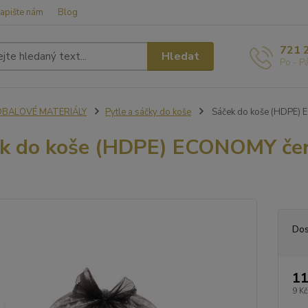
apište nám
Blog
721 
Hledat
Po - P
OBALOVÉ MATERIÁLY
Pytle a sáčky do koše
Sáček do koše (HDPE) E
k do koše (HDPE) ECONOMY čern
Dos
11
9 Kč