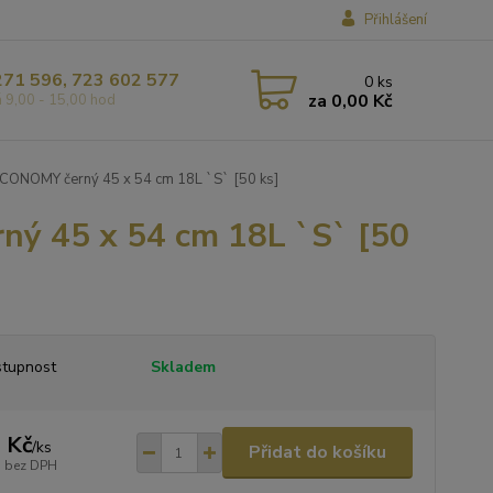
Přihlášení
271 596, 723 602 577
0
ks
za
0,00 Kč
á 9,00 - 15,00 hod
CONOMY černý 45 x 54 cm 18L `S` [50 ks]
ý 45 x 54 cm 18L `S` [50
tupnost
Skladem
 Kč
/
ks
Přidat do košíku
bez DPH