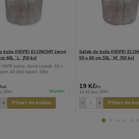
do koše (HDPE) ECONOMY černý
Sáček do koše (HDPE) ECO
cm 60L `L` [50 ks]
50 x 60 cm 30L `M` [50 ks]
: HDPE barva: černé rozměr: 63 x
jem: 60 litrů balení: 50ks
19 Kč
/
bal.
/
ks
Skladem
z DPH
16 Kč
bez DPH
Přidat do košíku
Přidat do ko