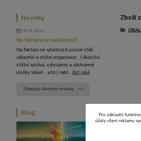
Zboží 
Novinky
OBAL
01.01.2024
Na fakturu se splatností
Na fakturu se splatností pouze stálí
zákazníci a státní organizace ( školství,
státní správa, ozbrojené a záchranné
složky, lékaři ....atd.) nabí...
číst celé
Zobrazit všechny novinky
Blog
Pro základní funkčnos
účely cílení reklamy v