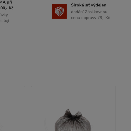
MA při
Široká síť výdejen
00,- Kč
dodání Zásilkovnou
ávky
cena dopravy 79,- Kč
stojí