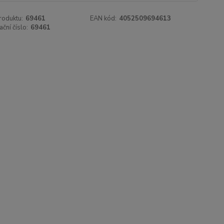
roduktu:
69461
EAN kód:
4052509694613
ační číslo:
69461