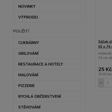
NOVINKY
VÝPRODEJ
POUŽITÍ
Sáček 
CUKRÁRNY
63 x 74 
materiál
GRILOVÁNÍ
74 cm ob
RESTAURACE A HOTELY
25 Kč
20 Kč
be
MALOVÁNÍ
PIZZERIE
RYCHLÁ OBČERSTVENÍ
STĚHOVÁNÍ