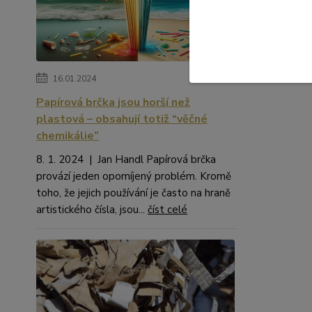
16.01.2024
Papírová brčka jsou horší než
plastová – obsahují totiž “věčné
chemikálie”
8. 1. 2024 | Jan Handl Papírová brčka
provází jeden opomíjený problém. Kromě
toho, že jejich používání je často na hraně
artistického čísla, jsou...
číst celé