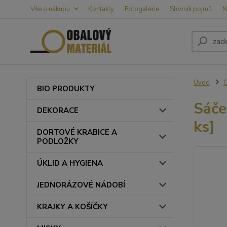
Vše o nákupu
Kontakty
Fotogalerie
Slovník pojmů
N
Úvod
BIO PRODUKTY
Sáče
DEKORACE
ks]
DORTOVÉ KRABICE A
PODLOŽKY
ÚKLID A HYGIENA
JEDNORÁZOVÉ NÁDOBÍ
KRAJKY A KOŠÍČKY