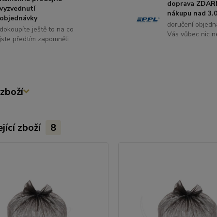
doprava ZDAR
vyzvednutí
nákupu nad 3.0
objednávky
doručení objedn
dokoupíte ještě to na co
Vás vůbec nic ne
jste předtím zapomněli
zboží
jící zboží
8