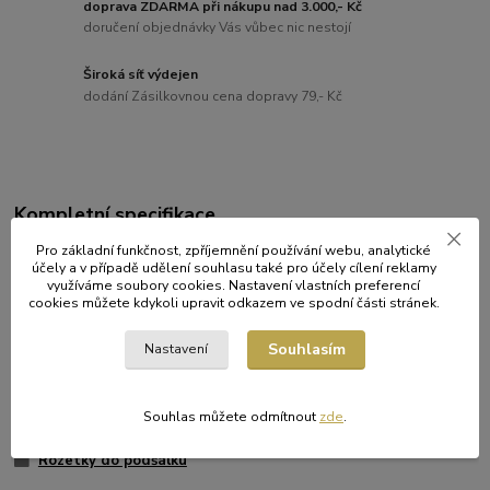
doprava ZDARMA při nákupu nad 3.000,- Kč
doručení objednávky Vás vůbec nic nestojí
Široká síť výdejen
dodání Zásilkovnou cena dopravy 79,- Kč
Kompletní specifikace
Pro základní funkčnost, zpříjemnění používání webu, analytické
Rozetky do podšálku Ø 13 cm [500 ks]
účely a v případě udělení souhlasu také pro účely cílení reklamy
využíváme soubory cookies. Nastavení vlastních preferencí
cookies můžete kdykoli upravit odkazem ve spodní části stránek.
Původ zboží
Souhlasím
Nastavení
Zboží zařazeno v kategoriích
Souhlas můžete odmítnout
zde
.
KRAJKY A KOŠÍČKY
Rozetky do podšálku