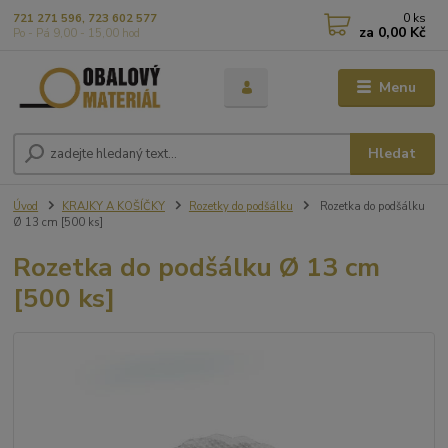
0
ks
721 271 596, 723 602 577
za
0,00 Kč
Po - Pá 9,00 - 15,00 hod
Menu
Hledat
Úvod
KRAJKY A KOŠÍČKY
Rozetky do podšálku
Rozetka do podšálku
Ø 13 cm [500 ks]
Rozetka do podšálku Ø 13 cm
[500 ks]