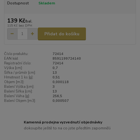
Dostupnost
Skladem
139 Kč
/
bal.
115 Kč
bez DPH
Přidat do košíku
Číslo produktu:
72414
EAN kód:
8591199724140
Registrační číslo:
72414
Výška [cm]:
0,7
Šířka / průměr [cm]:
13
Hmotnost 1 ks [g]:
0,51
Objem [m3]:
0,000118
Balení Výška [cm]:
3
Balení Šířka [cm]:
13
Balení Váha [g]:
256,5
Balení Objem [m3]:
0,000507
Kamenná prodejna vyzvednutí objednávky
dokoupíte ještě to na co jste předtím zapomněli