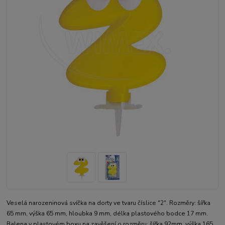
Veselá narozeninová svíčka na dorty ve tvaru číslice "2". Rozměry: šířka
65 mm, výška 65 mm, hloubka 9 mm, délka plastového bodce 17 mm.
Balena v plastovém boxu na zavěšení o rozměru: šířka 92mm, výška 165