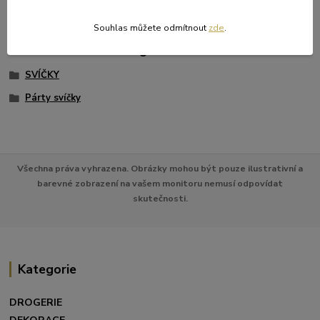
Souhlas můžete odmítnout
zde
.
Zboží zařazeno v kategoriích
SVÍČKY
Párty svíčky
Všechna práva vyhrazena. Obrázky mohou být pouze ilustrativní a
barevné zobrazení na vašem monitoru nemusí odpovídat
skutečnosti.
Kategorie
DROGERIE