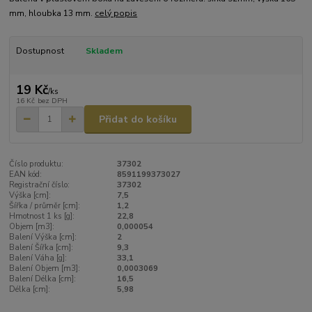
mm, hloubka 13 mm.
celý popis
Dostupnost
Skladem
19 Kč
/
ks
16 Kč
bez DPH
Přidat do košíku
Číslo produktu:
37302
EAN kód:
8591199373027
Registrační číslo:
37302
Výška [cm]:
7,5
Šířka / průměr [cm]:
1,2
Hmotnost 1 ks [g]:
22,8
Objem [m3]:
0,000054
Balení Výška [cm]:
2
Balení Šířka [cm]:
9,3
Balení Váha [g]:
33,1
Balení Objem [m3]:
0,0003069
Balení Délka [cm]:
16,5
Délka [cm]:
5,98