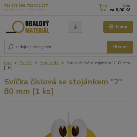
0
ks
721 271 596, 723 602 577
za
0,00 Kč
Po - Pá 9,00 - 15,00 hod
Menu
Hledat
Úvod
SVÍČKY
Párty svíčky
Svíčka číslová se stojánkem "2" 80 mm
[1 ks]
Svíčka číslová se stojánkem "2"
80 mm [1 ks]