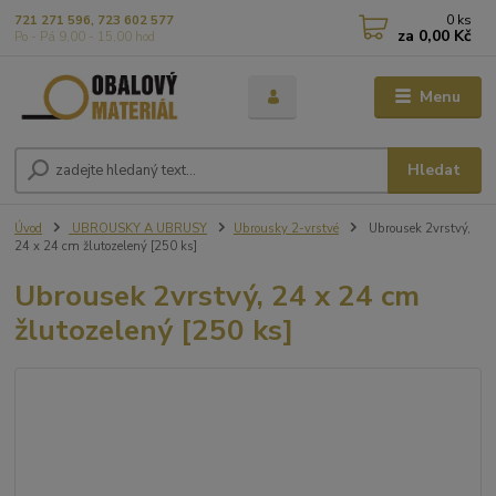
0
ks
721 271 596, 723 602 577
za
0,00 Kč
Po - Pá 9,00 - 15,00 hod
Menu
Hledat
Úvod
UBROUSKY A UBRUSY
Ubrousky 2-vrstvé
Ubrousek 2vrstvý,
24 x 24 cm žlutozelený [250 ks]
Ubrousek 2vrstvý, 24 x 24 cm
žlutozelený [250 ks]