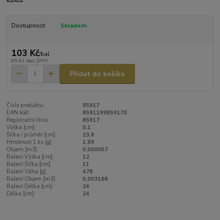
Dostupnost
Skladem
103 Kč
/
bal.
85 Kč
bez DPH
Přidat do košíku
Číslo produktu:
85917
EAN kód:
8591199859170
Registrační číslo:
85917
Výška [cm]:
0,1
Šířka / průměr [cm]:
23,8
Hmotnost 1 ks [g]:
1,89
Objem [m3]:
0,000057
Balení Výška [cm]:
12
Balení Šířka [cm]:
11
Balení Váha [g]:
478
Balení Objem [m3]:
0,003168
Balení Délka [cm]:
24
Délka [cm]:
24