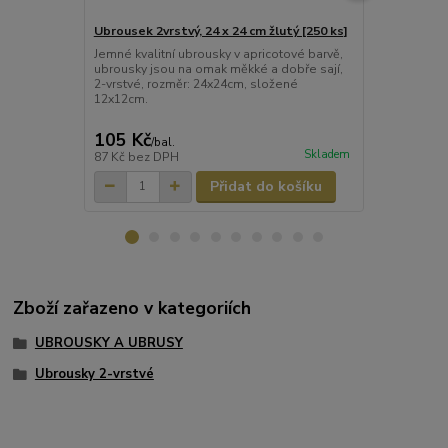
Ubrousek 2vrstvý, 24 x 24 cm žlutý [250 ks]
Ubrousek 2v
[250 ks]
Jemné kvalitní ubrousky v apricotové barvě,
ubrousky jsou na omak měkké a dobře sají,
Jemné kvalit
2-vrstvé, rozměr: 24x24cm, složené
ubrousky jso
12x12cm.
2-vrstvé, ro
12x12cm.
105 Kč
103 Kč
/
bal.
/
ba
Skladem
87 Kč
bez DPH
85 Kč
bez D
Přidat do košíku
Zboží zařazeno v kategoriích
UBROUSKY A UBRUSY
Ubrousky 2-vrstvé