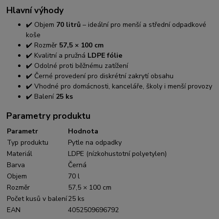
Hlavní výhody
✔️ Objem
70 litrů
– ideální pro menší a střední odpadkové
koše
✔️ Rozměr
57,5 × 100 cm
✔️ Kvalitní a pružná
LDPE fólie
✔️ Odolné proti běžnému zatížení
✔️ Černé provedení pro diskrétní zakrytí obsahu
✔️ Vhodné pro domácnosti, kanceláře, školy i menší provozy
✔️ Balení
25 ks
Parametry produktu
Parametr
Hodnota
Typ produktu
Pytle na odpadky
Materiál
LDPE (nízkohustotní polyetylen)
Barva
Černá
Objem
70 l
Rozměr
57,5 × 100 cm
Počet kusů v balení
25 ks
EAN
4052509696792