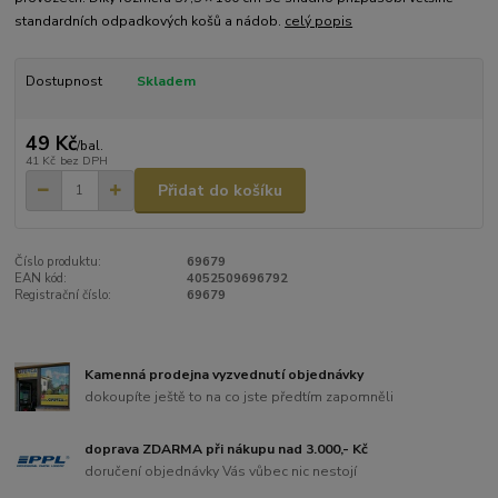
standardních odpadkových košů a nádob.
celý popis
Dostupnost
Skladem
49 Kč
/
bal.
41 Kč
bez DPH
Přidat do košíku
Číslo produktu:
69679
EAN kód:
4052509696792
Registrační číslo:
69679
Kamenná prodejna vyzvednutí objednávky
dokoupíte ještě to na co jste předtím zapomněli
doprava ZDARMA při nákupu nad 3.000,- Kč
doručení objednávky Vás vůbec nic nestojí