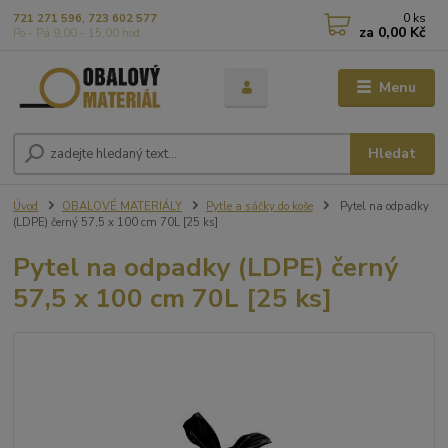
0
ks
721 271 596, 723 602 577
za
0,00 Kč
Po - Pá 9,00 - 15,00 hod
Menu
Hledat
Úvod
OBALOVÉ MATERIÁLY
Pytle a sáčky do koše
Pytel na odpadky
(LDPE) černý 57,5 x 100 cm 70L [25 ks]
Pytel na odpadky (LDPE) černý
57,5 x 100 cm 70L [25 ks]