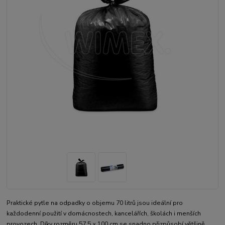
Praktické pytle na odpadky o objemu 70 litrů jsou ideální pro
každodenní použití v domácnostech, kancelářích, školách i menších
provozech. Díky rozměru 57,5 × 100 cm se snadno přizpůsobí většině