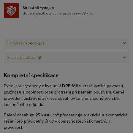
Široká síť výdejen
dodání Zásilkovnou cena dopravy 79,- Kč
Kompletní specifikace
Související zboží
6
Kompletní specifikace
Pytle jsou vyrobeny z kvalitní
LDPE fólie
, která vyniká pevností,
pružností a odolností proti protržení při běžném používání. Černé
provedení diskrétně zakrývá obsah pytle a je vhodné pro sběr
komunálního odpadu.
Balení obsahuje
25 kusů
, což představuje praktické a ekonomické
řešení pro pravidelný úklid v domácnostech i komerčních
provozech.