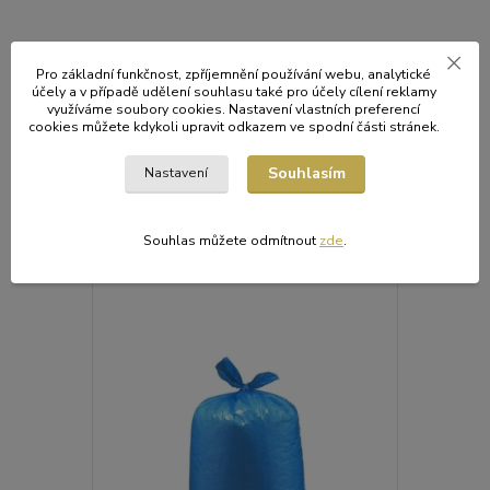
Tyto pytle na odpadky jsou spolehlivým řešením pro každodenní
sběr komunálního odpadu a díky kvalitní LDPE fólii nabízejí ideální
Pro základní funkčnost, zpříjemnění používání webu, analytické
účely a v případě udělení souhlasu také pro účely cílení reklamy
poměr mezi pevností, pružností a cenovou dostupností.
využíváme soubory cookies. Nastavení vlastních preferencí
cookies můžete kdykoli upravit odkazem ve spodní části stránek.
Souhlasím
Nastavení
Původ zboží
Souhlas můžete odmítnout
zde
.
Související zboží
6