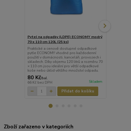
Pytel na odpadky (LDPE) ECONOMY modrý
Pytel na od
70 x 110 cm 120L [25 ks]
70 x 100 cm 
Praktické a cenově dostupné odpadkové
Praktické za
pytle ECONOMY vhodné pro každodenní
objemu 120 l
použití v domácnosti, kanceláři, provozech i
odpadem v do
skladech. Díky objemu 120 litrů a rozměru 70
provozech. D
× 110 cm jsou ideální pro větší odpadkové
vhodné pro 
koše nebo úklid většího množství odpadu.
80 Kč
144 Kč
/
bal.
/
ba
Skladem
66 Kč
bez DPH
119 Kč
bez 
Přidat do košíku
Zboží zařazeno v kategoriích