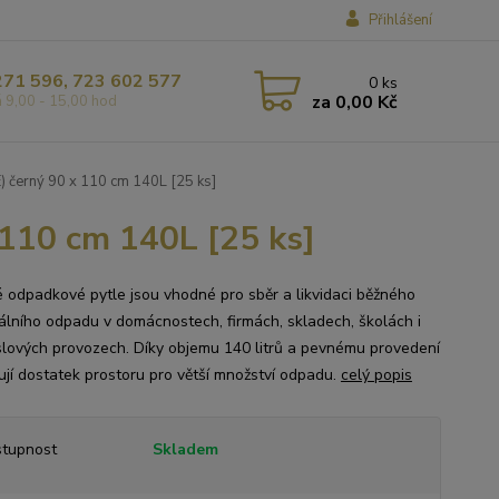
Přihlášení
271 596, 723 602 577
0
ks
za
0,00 Kč
á 9,00 - 15,00 hod
) černý 90 x 110 cm 140L [25 ks]
 110 cm 140L [25 ks]
 odpadkové pytle jsou vhodné pro sběr a likvidaci běžného
lního odpadu v domácnostech, firmách, skladech, školách i
lových provozech. Díky objemu 140 litrů a pevnému provedení
ují dostatek prostoru pro větší množství odpadu.
celý popis
tupnost
Skladem