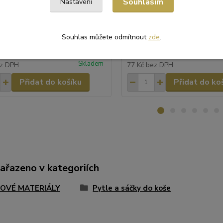
Souhlasím
Nastavení
rovozy i sklady. Díky rozměru 100
školy i provozy. Díky rozměru
 jsou ideální pro velké
jsou ideální pro větší odpadko
é nádoby a kontejnery.
nádoby.
Souhlas můžete odmítnout
zde
.
93 Kč
/
bal.
/
bal.
Skladem
z DPH
77 Kč
bez DPH
Přidat do košíku
Přidat do ko
zařazeno v kategoriích
OVÉ MATERIÁLY
Pytle a sáčky do koše