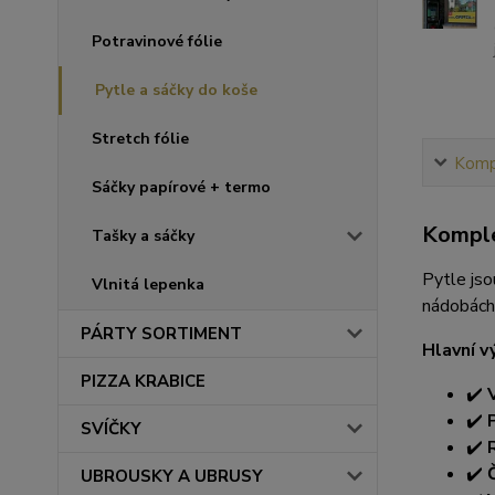
Potravinové fólie
Pytle a sáčky do koše
Stretch fólie
Kompl
Sáčky papírové + termo
Komple
Tašky a sáčky
Pytle jso
Vlnitá lepenka
nádobách 
PÁRTY SORTIMENT
Hlavní v
PIZZA KRABICE
✔️
✔️
SVÍČKY
✔️
✔️
UBROUSKY A UBRUSY