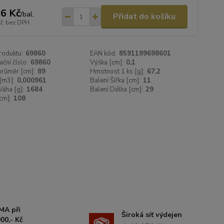
6 Kč
/
bal.
Přidat do košíku
Kč
bez DPH
roduktu:
69860
EAN kód:
8591199698601
ační číslo:
69860
Výška [cm]:
0,1
 průměr [cm]:
89
Hmotnost 1 ks [g]:
67,2
[m3]:
0,000961
Balení Šířka [cm]:
11
Váha [g]:
1684
Balení Délka [cm]:
29
cm]:
108
MA při
Široká síť výdejen
00,- Kč