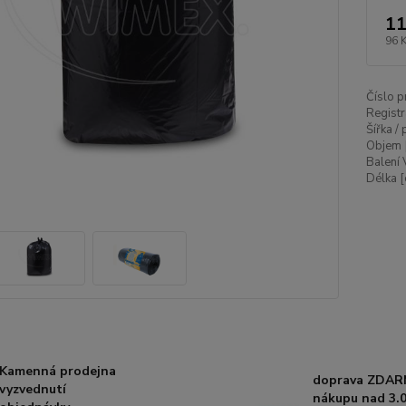
11
96 
Číslo p
Registr
Šířka /
Objem 
Balení 
Délka [
Kamenná prodejna
doprava ZDAR
vyzvednutí
nákupu nad 3.0