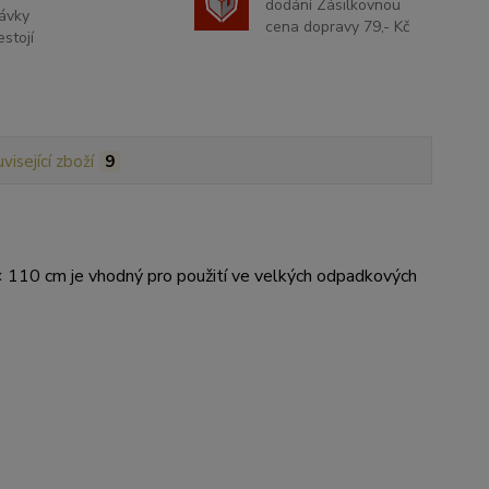
dodání Zásilkovnou
ávky
cena dopravy 79,- Kč
stojí
visející zboží
9
 × 110 cm je vhodný pro použití ve velkých odpadkových