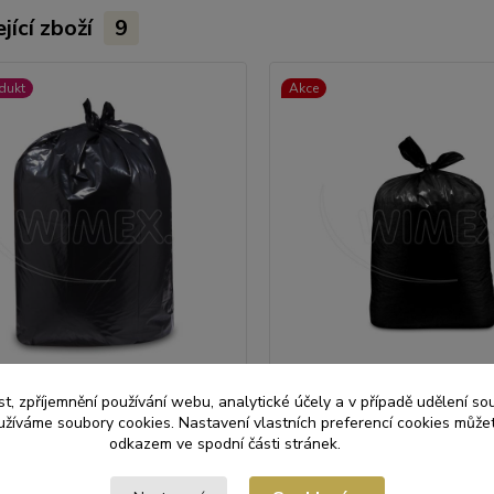
jící zboží
9
dukt
Akce
t, zpříjemnění používání webu, analytické účely a v případě udělení so
a odpadky černý 100x125cm,
Pytel na odpadky černý 70x
yužíváme soubory cookies. Nastavení vlastních preferencí cookies můžet
0 ks]
l [25 ks]
odkazem ve spodní části stránek.
tle na odpadky o objemu 240
Kvalitní pytle na odpadky o o
odné pro domácnosti, kanceláře,
litrů vhodné pro domácnosti, 