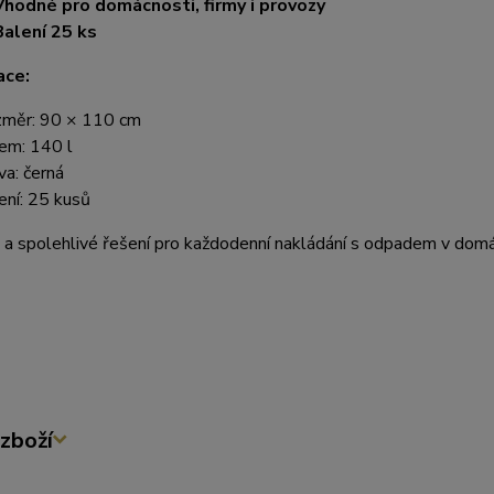
Vhodné pro domácnosti, firmy i provozy
Balení 25 ks
ace:
měr: 90 × 110 cm
em: 140 l
va: černá
ení: 25 kusů
 a spolehlivé řešení pro každodenní nakládání s odpadem v domá
zboží