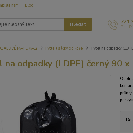
apište nám
Blog
721 
Hledat
Po - P
OBALOVÉ MATERIÁLY
Pytle a sáčky do koše
Pytel na odpadky (LDPE
l na odpadky (LDPE) černý 90 x
Odolné
komuná
průmys
poskyt
Dos