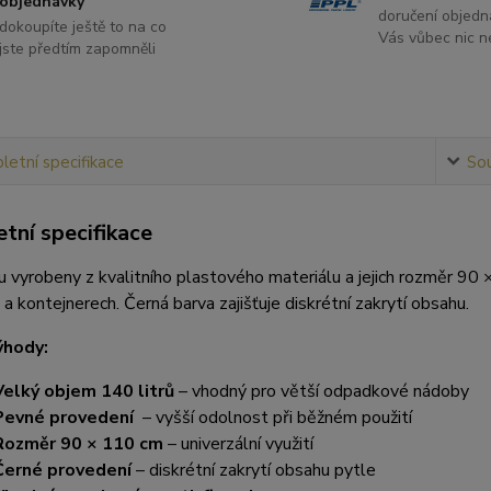
objednávky
doručení objedn
dokoupíte ještě to na co
Vás vůbec nic ne
jste předtím zapomněli
etní specifikace
Sou
tní specifikace
u vyrobeny z kvalitního plastového materiálu a jejich rozměr 90
a kontejnerech. Černá barva zajišťuje diskrétní zakrytí obsahu.
ýhody:
Velký objem 140 litrů
– vhodný pro větší odpadkové nádoby
Pevné provedení
– vyšší odolnost při běžném použití
Rozměr 90 × 110 cm
– univerzální využití
Černé provedení
– diskrétní zakrytí obsahu pytle