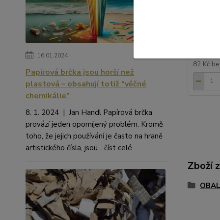
školy, p
× 125 cm
odpadkov
99 Kč
16.01.2024
82 Kč
be
Papírová brčka jsou horší než
plastová – obsahují totiž “věčné
chemikálie”
8. 1. 2024 | Jan Handl Papírová brčka
provází jeden opomíjený problém. Kromě
toho, že jejich používání je často na hraně
artistického čísla, jsou...
číst celé
Zboží 
OBAL