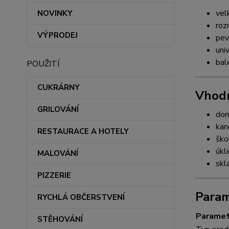
vel
NOVINKY
ro
VÝPRODEJ
pev
uni
bal
POUŽITÍ
CUKRÁRNY
Vhodn
GRILOVÁNÍ
dom
kan
RESTAURACE A HOTELY
ško
úkl
MALOVÁNÍ
skl
PIZZERIE
Param
RYCHLÁ OBČERSTVENÍ
Paramet
STĚHOVÁNÍ