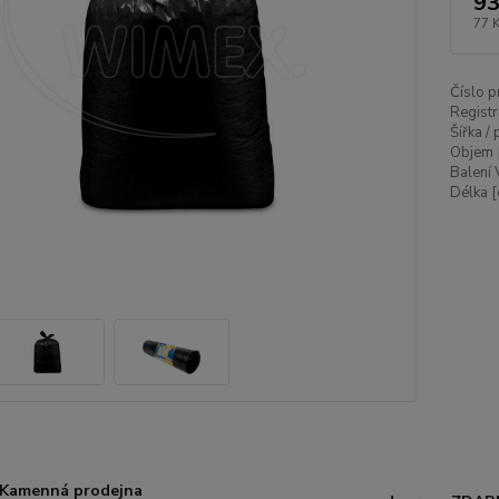
93
77 
Číslo p
Registr
Šířka /
Objem 
Balení 
Délka [
Kamenná prodejna