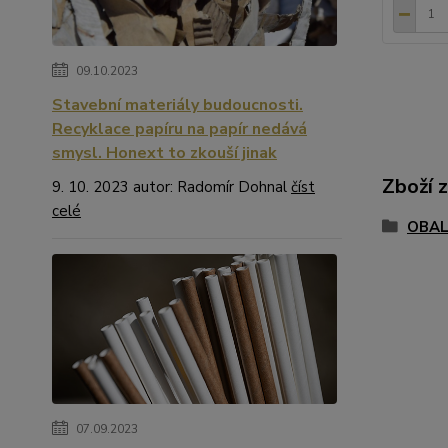
09.10.2023
Stavební materiály budoucnosti.
Recyklace papíru na papír nedává
smysl. Honext to zkouší jinak
Zboží 
9. 10. 2023 autor: Radomír Dohnal
číst
celé
OBAL
07.09.2023