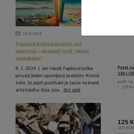
16.01.2024
Papírová brčka jsou horší než
plastová – obsahují totiž “věčné
chemikálie”
Pytel n
8. 1. 2024 | Jan Handl Papírová brčka
120 l [2
provází jeden opomíjený problém. Kromě
pytle na
toho, že jejich používání je často na hraně
l, [25 k
artistického čísla, jsou...
číst celé
125 K
103 Kč
b