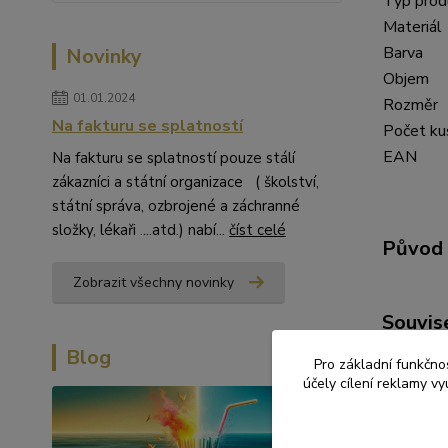
Typ prod
Materiál
Barva
Novinky
Objem
01.01.2024
Rozměr
Na fakturu se splatností
Počet ku
EAN
Na fakturu se splatností pouze stálí
zákazníci a státní organizace ( školství,
státní správa, ozbrojené a záchranné
složky, lékaři ....atd.) nabí...
číst celé
Původ 
Zobrazit všechny novinky
Souvise
Blog
Pro základní funkčnos
účely cílení reklamy v