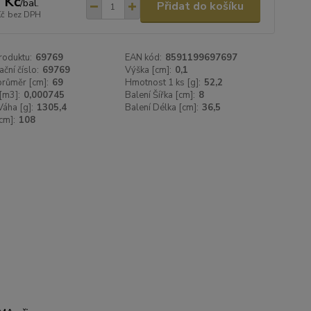
 Kč
/
bal.
Přidat do košíku
Kč
bez DPH
roduktu:
69769
EAN kód:
8591199697697
ační číslo:
69769
Výška [cm]:
0,1
 průměr [cm]:
69
Hmotnost 1 ks [g]:
52,2
[m3]:
0,000745
Balení Šířka [cm]:
8
Váha [g]:
1305,4
Balení Délka [cm]:
36,5
cm]:
108