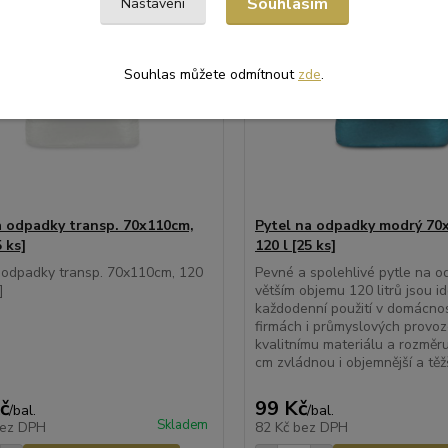
Souhlasím
Nastavení
Souhlas můžete odmítnout
zde
.
a odpadky transp. 70x110cm,
Pytel na odpadky modrý 70
5 ks]
120 l [25 ks]
 odpadky transp. 70x110cm, 120
Pevné a spolehlivé pytle na 
s]
větším objemu 120 litrů jsou id
každodenní použití v domácno
firmách i průmyslových provoz
kvalitnímu materiálu a rozměr
cm zvládnou i objemnější a těž
č
99 Kč
/
bal.
/
bal.
Skladem
ez DPH
82 Kč
bez DPH