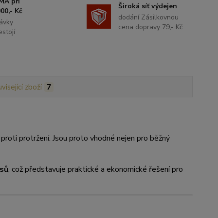
MA při
Široká síť výdejen
00,- Kč
dodání Zásilkovnou
ávky
cena dopravy 79,- Kč
stojí
visející zboží
7
 proti protržení. Jsou proto vhodné nejen pro běžný
sů
, což představuje praktické a ekonomické řešení pro