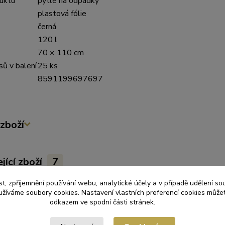
uktu
pytle na odpadky
plastová fólie
černá
120 l
70 × 110 cm
sů v balení
25 ks
8591199697697
zboží
jící zboží
7
t, zpříjemnění používání webu, analytické účely a v případě udělení so
yužíváme soubory cookies. Nastavení vlastních preferencí cookies můžet
odkazem ve spodní části stránek.