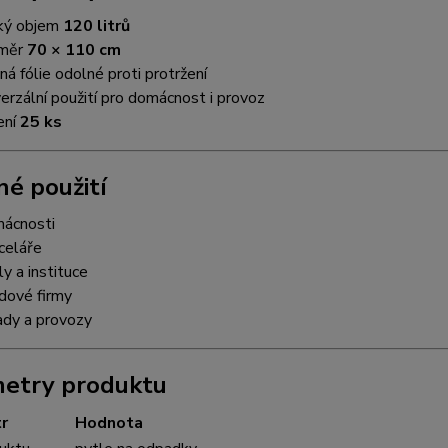
ký objem
120 litrů
změr
70 × 110 cm
ná fólie odolné proti protržení
verzální použití pro domácnost i provoz
ení
25 ks
é použití
ácnosti
celáře
ly a instituce
idové firmy
ady a provozy
etry produktu
r
Hodnota