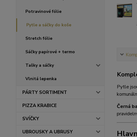
Potravinové fólie
Pytle a sáčky do koše
Stretch fólie
Sáčky papírové + termo
Kompl
Tašky a sáčky
Komple
Vlnitá lepenka
Pytle jso
PÁRTY SORTIMENT
komunální
PIZZA KRABICE
Černá b
pravidelný
SVÍČKY
Hlavn
UBROUSKY A UBRUSY