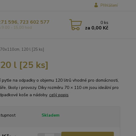
Přihlášení
271 596, 723 602 577
0
ks
za
0,00 Kč
á 9,00 - 15,00 hod
 70x110cm, 120 l [25 ks]
0 l [25 ks]
ní pytle na odpadky o objemu 120 litrů vhodné pro domácnosti,
áře, školy i provozy. Díky rozměru 70 × 110 cm jsou ideální pro
odpadkové koše a nádoby.
celý popis
tupnost
Skladem