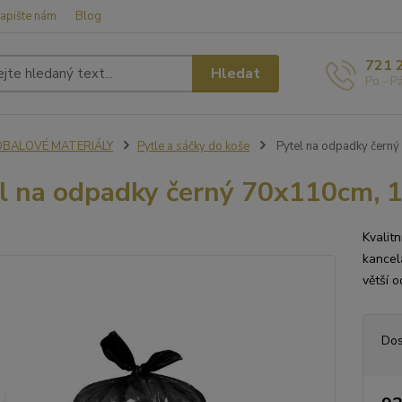
apište nám
Blog
721 
Hledat
Po - P
OBALOVÉ MATERIÁLY
Pytle a sáčky do koše
Pytel na odpadky černý
l na odpadky černý 70x110cm, 12
Kvalit
kancel
větší 
Dos