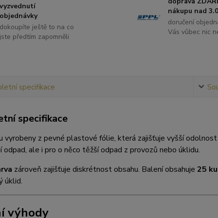
doprava ZDAR
vyzvednutí
nákupu nad 3.0
objednávky
doručení objedn
dokoupíte ještě to na co
Vás vůbec nic ne
jste předtím zapomněli
etní specifikace
Sou
tní specifikace
u vyrobeny z pevné plastové fólie, která zajišťuje vyšší odolnost
 odpad, ale i pro o něco těžší odpad z provozů nebo úklidu.
arva
zároveň zajišťuje diskrétnost obsahu. Balení obsahuje
25 ku
 úklid.
í výhody