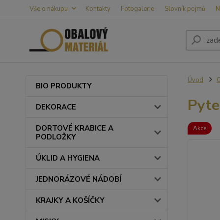
Vše o nákupu
Kontakty
Fotogalerie
Slovník pojmů
N
Úvod
BIO PRODUKTY
Pyte
DEKORACE
DORTOVÉ KRABICE A
Akce
PODLOŽKY
ÚKLID A HYGIENA
JEDNORÁZOVÉ NÁDOBÍ
KRAJKY A KOŠÍČKY