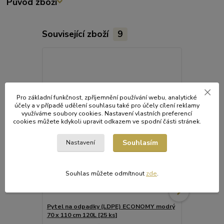
Původ zboží
Související zboží
9
Akce
Pro základní funkčnost, zpříjemnění používání webu, analytické
účely a v případě udělení souhlasu také pro účely cílení reklamy
využíváme soubory cookies. Nastavení vlastních preferencí
cookies můžete kdykoli upravit odkazem ve spodní části stránek.
Souhlasím
Nastavení
Souhlas můžete odmítnout
zde
.
Pytel na odpadky (LDPE) ECONOMY modrý
Pytel na odp
70 x 110 cm 120L [25 ks]
ks]