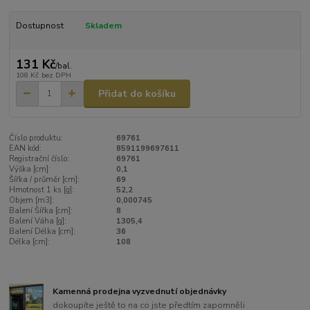
Dostupnost
Skladem
131 Kč
/
bal.
108 Kč
bez DPH
Přidat do košíku
Číslo produktu:
69761
EAN kód:
8591199697611
Registrační číslo:
69761
Výška [cm]:
0,1
Šířka / průměr [cm]:
69
Hmotnost 1 ks [g]:
52,2
Objem [m3]:
0,000745
Balení Šířka [cm]:
8
Balení Váha [g]:
1305,4
Balení Délka [cm]:
36
Délka [cm]:
108
Kamenná prodejna vyzvednutí objednávky
dokoupíte ještě to na co jste předtím zapomněli