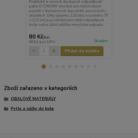
Praktické a cenově dostupné odpadkové
Kvalitní pyt
pytle ECONOMY vhodné pro každodenní
vhodné pro d
použití v domácnosti, kanceláři, provozech i
provozy. Dík
skladech. Díky objemu 120 litrů a rozměru 70
ideální pro 
× 110 cm jsou ideální pro větší odpadkové
koše nebo úklid většího množství odpadu.
80 Kč
93 Kč
/
bal.
/
bal.
Skladem
66 Kč
bez DPH
77 Kč
bez D
Přidat do košíku
Zboží zařazeno v kategoriích
OBALOVÉ MATERIÁLY
Pytle a sáčky do koše