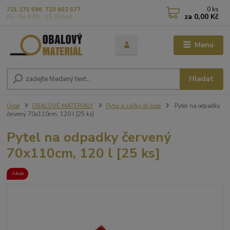
0
ks
721 271 596, 723 602 577
za
0,00 Kč
Po - Pá 9,00 - 15,00 hod
Menu
Hledat
Úvod
OBALOVÉ MATERIÁLY
Pytle a sáčky do koše
Pytel na odpadky
červený 70x110cm, 120 l [25 ks]
Pytel na odpadky červený
70x110cm, 120 l [25 ks]
Akce