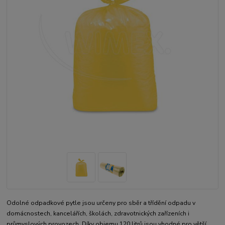
Odolné odpadkové pytle jsou určeny pro sběr a třídění odpadu v
domácnostech, kancelářích, školách, zdravotnických zařízeních i
průmyslových provozech. Díky objemu 120 litrů jsou vhodné pro větší