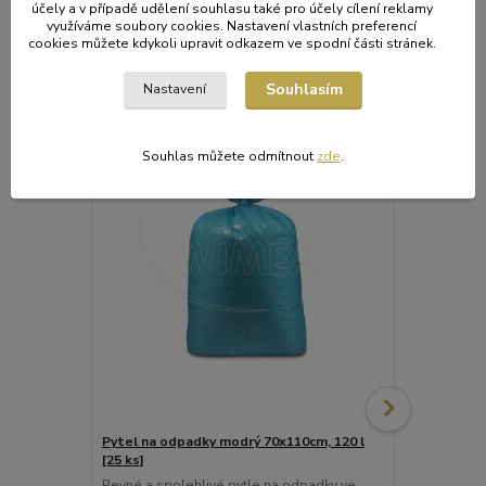
účely a v případě udělení souhlasu také pro účely cílení reklamy
využíváme soubory cookies. Nastavení vlastních preferencí
cookies můžete kdykoli upravit odkazem ve spodní části stránek.
Související zboží
7
Souhlasím
Nastavení
Souhlas můžete odmítnout
zde
.
Pytel na odpadky modrý 70x110cm, 120 l
Pytel na o
[25 ks]
70 x 110 cm 
Pevné a spolehlivé pytle na odpadky ve
Praktické a