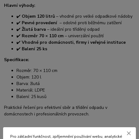
Hlavní výhody:
✔️
Objem 120 litrů
– vhodné pro velké odpadkové nádoby
✔️
Pevné provedení
– odolné proti běžnému zatížení
✔️
Žlutá barva
– ideální pro tříděný odpad
✔️
Rozměr 70 × 110 cm
– univerzální použití
✔️
Vhodné pro domácnosti, firmy i veřejné instituce
✔️
Balení 25 ks
Specifikace:
Rozměr: 70 × 110 cm
Objem: 120 l
Barva: žlutá
Materiál: LDPE
Balení: 25 kusů
Praktické řešení pro efektivní sběr a třídění odpadu v
domácnostech i profesionálních provozech.
Pro základní funkčnost, zpříjemnění používání webu, analytické
Původ zboží