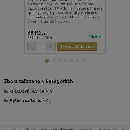
větším objemu 120 litrů jsou ideální pro
pytle ECONO
každodenní použití v domácnostech, firmách
použití v dom
i průmyslových provozech. Díky kvalitnímu
skladech. Dí
materiálu a rozměru 70 × 110 cm zvládnou i
× 110 cm jso
objemnější a těžší odpad.
koše nebo úk
99 Kč
80 Kč
/
bal.
/
bal.
Skladem
82 Kč
bez DPH
66 Kč
bez D
Přidat do košíku
Zboží zařazeno v kategoriích
OBALOVÉ MATERIÁLY
Pytle a sáčky do koše
Všechna práva vyhrazena. Obrázky mohou být pouze ilustrativní a