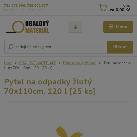
0
ks
721 271 596, 723 602 577
za
0,00 Kč
Po - Pá 9,00 - 15,00 hod
Menu
Hledat
Úvod
OBALOVÉ MATERIÁLY
Pytle a sáčky do koše
Pytel na odpadky
žlutý 70x110cm, 120 l [25 ks]
Pytel na odpadky žlutý
70x110cm, 120 l [25 ks]