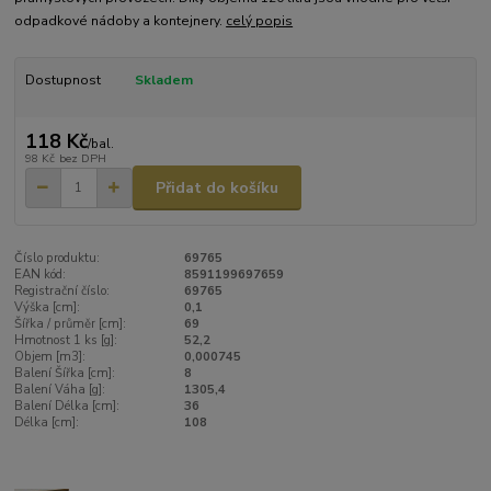
odpadkové nádoby a kontejnery.
celý popis
Dostupnost
Skladem
118 Kč
/
bal.
98 Kč
bez DPH
Přidat do košíku
Číslo produktu:
69765
EAN kód:
8591199697659
Registrační číslo:
69765
Výška [cm]:
0,1
Šířka / průměr [cm]:
69
Hmotnost 1 ks [g]:
52,2
Objem [m3]:
0,000745
Balení Šířka [cm]:
8
Balení Váha [g]:
1305,4
Balení Délka [cm]:
36
Délka [cm]:
108