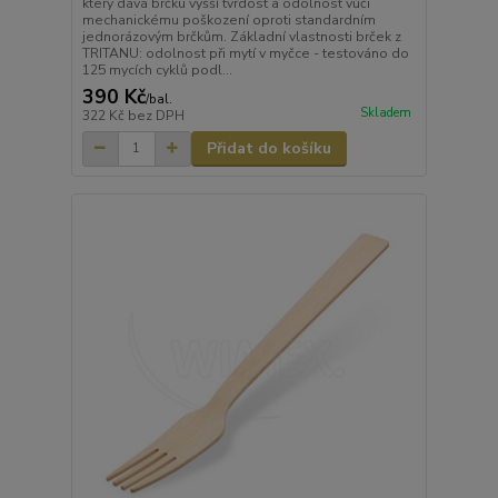
který dává brčku vyšší tvrdost a odolnost vůči
mechanickému poškození oproti standardním
jednorázovým brčkům. Základní vlastnosti brček z
TRITANU: odolnost při mytí v myčce - testováno do
125 mycích cyklů podl...
390 Kč
/
bal.
Skladem
322 Kč
bez DPH
Přidat do košíku