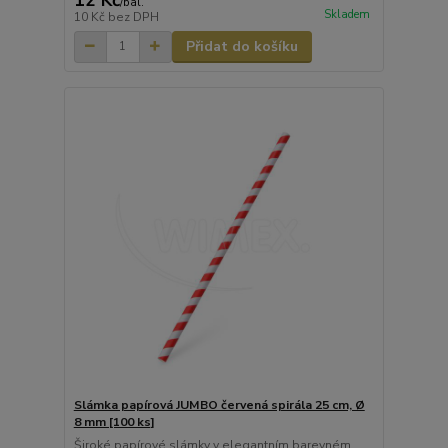
/
bal.
Skladem
10 Kč
bez DPH
Přidat do košíku
Slámka papírová JUMBO červená spirála 25 cm, Ø
8 mm [100 ks]
Široké papírové slámky v elegantním barevném