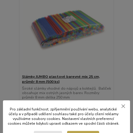
Slámky JUMBO plastové barevné mix 25 cm,
průměr 8 mm [500 ks]
Široké slámky vhodné do nápojů a koktejlů. Balíček
obsahuje mix ostrých jasných barev. Rozměry:
průměr 8 mm délka 250 mm
178 Kč
/
bal.
Skladem
Pro základní funkčnost, zpříjemnění používání webu, analytické
147 Kč
bez DPH
účely a v případě udělení souhlasu také pro účely cílení reklamy
Přidat do košíku
využíváme soubory cookies. Nastavení vlastních preferencí
cookies můžete kdykoli upravit odkazem ve spodní části stránek.