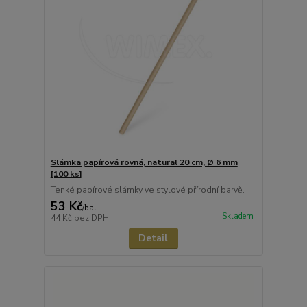
Slámka papírová rovná, natural 20 cm, Ø 6 mm
[100 ks]
Tenké papírové slámky ve stylové přírodní barvě.
53 Kč
/
bal.
Skladem
44 Kč
bez DPH
Detail