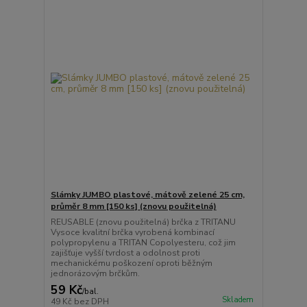
Slámky JUMBO plastové, mátově zelené 25 cm,
průměr 8 mm [150 ks] (znovu použitelná)
REUSABLE (znovu použitelná) brčka z TRITANU
Vysoce kvalitní brčka vyrobená kombinací
polypropylenu a TRITAN Copolyesteru, což jim
zajišťuje vyšší tvrdost a odolnost proti
mechanickému poškození oproti běžným
jednorázovým brčkům.
59 Kč
/
bal.
Skladem
49 Kč
bez DPH