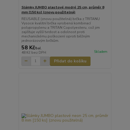
Slámky JUMBO plastové modré 25 cm, průměr 8
mm [150 ks] (znovu použitelná)
REUSABLE (znovu použitelná) brčka z TRITANU
Vysoce kvalitní brčka vyrobená kombinací
polypropylenu a TRITAN Copolyesteru, což jim
zajišťuje vyšší tvrdost a odolnost proti
mechanickému poškození oproti běžným
jednorázovým brčkům.
58 Kč
/
bal.
Skladem
48 Kč
bez DPH
Přidat do košíku