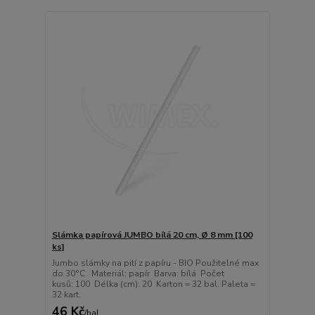
Slámka papírová JUMBO bílá 20 cm, Ø 8 mm [100
ks]
Jumbo slámky na pití z papíru - BIO Použitelné max
do 30°C Materiál: papír Barva: bílá Počet
kusů: 100 Délka (cm): 20 Karton = 32 bal. Paleta =
32 kart.
46 Kč
/
bal.