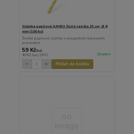
Slámka papírová JUMBO žlutá spirála 25 cm, Ø 8
mm [100 ks]
Široké papírové slámky v elegantním barevném
provedení.
59 Kč
/
bal.
Skladem
49 Kč
bez DPH
Přidat do košíku