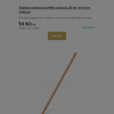
Slámka papírová JUMBO natural 25 cm, Ø 8 mm
[100 ks]
Široké papírové slámky v trendové přírodní barvě.
56 Kč
/
bal.
Skladem
46 Kč
bez DPH
Detail