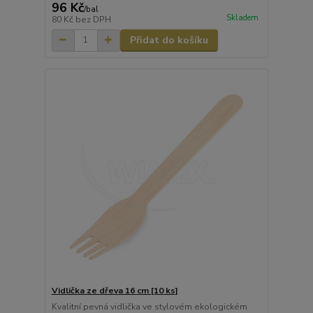
96 Kč
/
bal
Skladem
80 Kč
bez DPH
Přidat do košíku
Vidlička ze dřeva 16 cm [10 ks]
Kvalitní pevná vidlička ve stylovém ekologickém