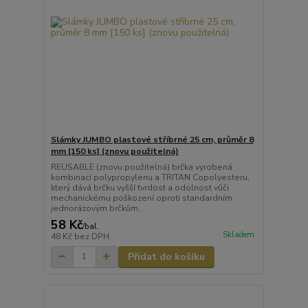
Slámky JUMBO plastové stříbrné 25 cm, průměr 8
mm [150 ks] (znovu použitelná)
REUSABLE (znovu použitelná) brčka vyrobená
kombinací polypropylenu a TRITAN Copolyesteru,
který dává brčku vyšší tvrdost a odolnost vůči
mechanickému poškození oproti standardním
jednorázovým brčkům.
58 Kč
/
bal.
Skladem
48 Kč
bez DPH
Přidat do košíku