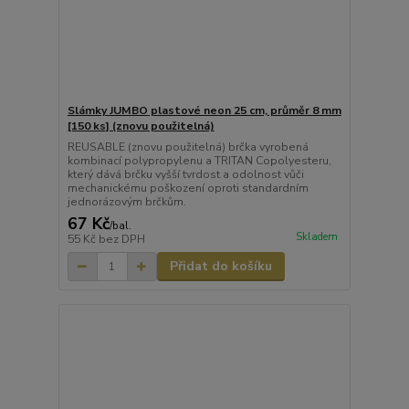
Slámky JUMBO plastové neon 25 cm, průměr 8 mm
[150 ks] (znovu použitelná)
REUSABLE (znovu použitelná) brčka vyrobená
kombinací polypropylenu a TRITAN Copolyesteru,
který dává brčku vyšší tvrdost a odolnost vůči
mechanickému poškození oproti standardním
jednorázovým brčkům.
67 Kč
/
bal.
Skladem
55 Kč
bez DPH
Přidat do košíku