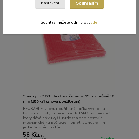
Souhlasím
Nastavení
Souhlas můžete odmítnout
zde
.
Slámky JUMBO plastové červené 25 cm, průměr 8
mm [150 ks] (znovu použitelná)
REUSABLE (znovu použitelná) brčka vyrobená
kombinací polypropylenu a TRITAN Copolyesteru,
který dává brčku vyšší tvrdost a odolnost vůči
mechanickému poškození oproti standardním
jednorázovým brčkům.
58 Kč
/
bal.