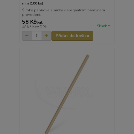
mm [100 ks]
Široké papírové slámky v elegantním barevném
provedení.
58 Kč
/
bal.
Skladem
48 Kč
bez DPH
Přidat do košíku