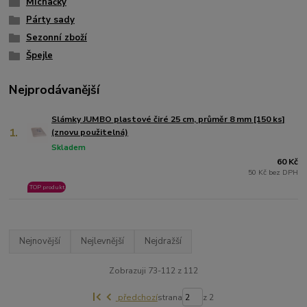
Míchačky
Párty sady
Sezonní zboží
Špejle
Nejprodávanější
Slámky JUMBO plastové čiré 25 cm, průměr 8 mm [150 ks]
1.
(znovu použitelná)
Skladem
60 Kč
50 Kč bez DPH
TOP produkt
Nejnovější
Nejlevnější
Nejdražší
Zobrazuji 73-112 z 112
předchozí
strana
z 2