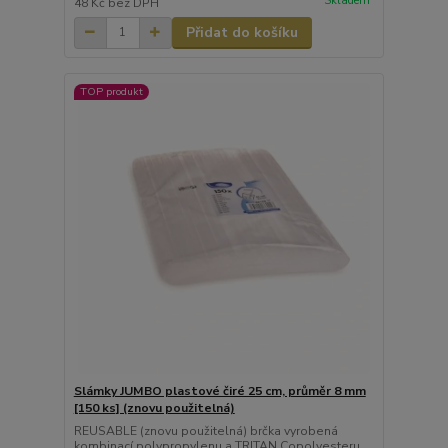
Skladem
48 Kč
bez DPH
Přidat do košíku
TOP produkt
Slámky JUMBO plastové čiré 25 cm, průměr 8 mm
[150 ks] (znovu použitelná)
REUSABLE (znovu použitelná) brčka vyrobená
kombinací polypropylenu a TRITAN Copolyesteru,