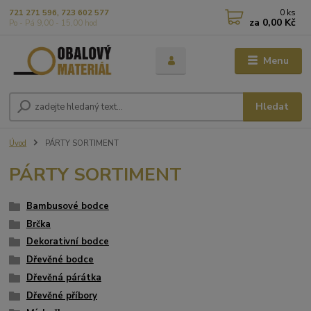
0
ks
721 271 596, 723 602 577
za
0,00 Kč
Po - Pá 9,00 - 15,00 hod
Menu
Hledat
Úvod
PÁRTY SORTIMENT
PÁRTY SORTIMENT
Bambusové bodce
Brčka
Dekorativní bodce
Dřevěné bodce
Dřevěná párátka
Dřevěné příbory