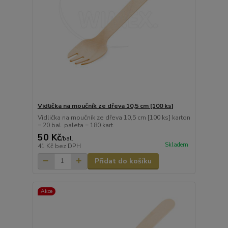
Vidlička na moučník ze dřeva 10,5 cm [100 ks]
Vidlička na moučník ze dřeva 10,5 cm [100 ks] karton
= 20 bal. paleta = 180 kart.
50 Kč
/
bal.
Skladem
41 Kč
bez DPH
Přidat do košíku
Akce