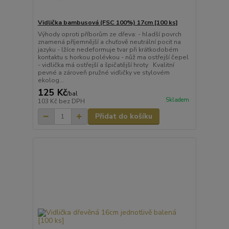
Vidlička bambusová (FSC 100%) 17cm [100 ks]
Výhody oproti příborům ze dřeva: - hladší povrch
znamená příjemnější a chuťově neutrální pocit na
jazyku - lžíce nedeformuje tvar při krátkodobém
kontaktu s horkou polévkou - nůž ma ostřejší čepel
- vidlička má ostřejší a špičatější hroty Kvalitní
pevné a zároveň pružné vidličky ve stylovém
ekolog...
125 Kč
/
bal
Skladem
103 Kč
bez DPH
Přidat do košíku